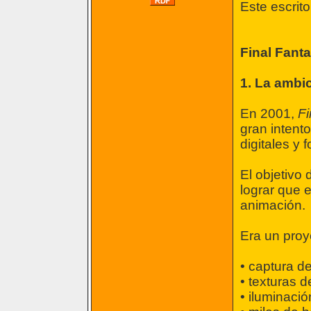
Este escrito
Final Fanta
1. La ambi
En 2001,
Fi
gran intent
digitales y f
El objetivo 
lograr que 
animación.
Era un proye
• captura d
• texturas de
• iluminación