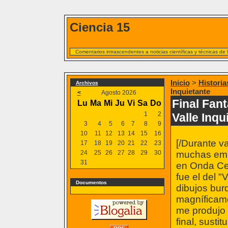
Ciencia 15
Comentarios intrascendentes a noticias científicas y técnicas de
Inicio
>
Historia
Archivos
Inquietante
<
Agosto 2026
Final Fant
Lu
Ma
Mi
Ju
Vi
Sa
Do
1
2
Valle Inqu
3
4
5
6
7
8
9
10
11
12
13
14
15
16
[/Durante va
17
18
19
20
21
22
23
24
25
26
27
28
29
30
muchas emis
31
en Onda Ce
fue el del 
Documentos
dibujos bur
magníficam
me produjo 
final, susti