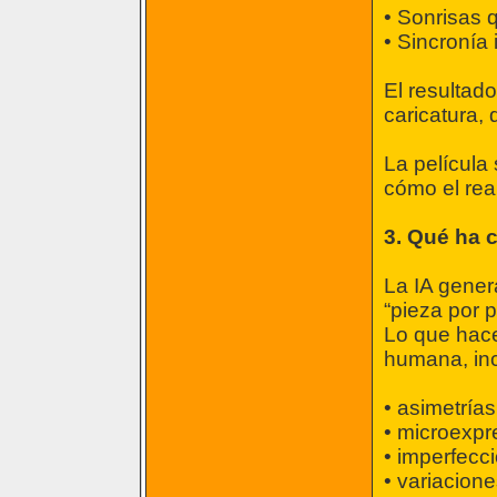
• Sonrisas 
• Sincronía
El resultad
caricatura, 
La película
cómo el real
3. Qué ha 
La IA gener
“pieza por p
Lo que hace
humana, in
• asimetrías
• microexpr
• imperfecc
• variacione