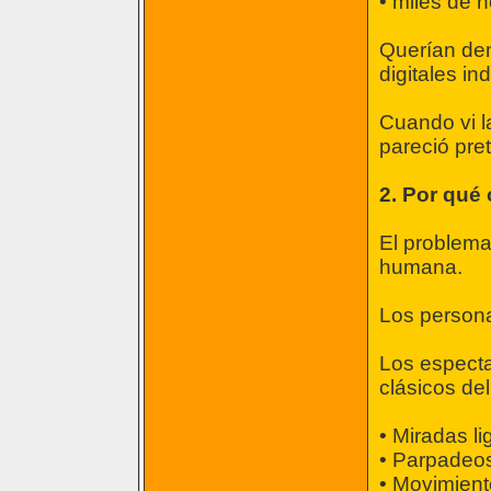
• miles de 
Querían dem
digitales in
Cuando vi la
pareció pre
2. Por qué 
El problema 
humana.
Los person
Los especta
clásicos del
• Miradas l
• Parpadeo
• Movimiento