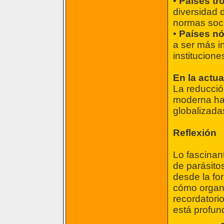
•
Países tr
diversidad 
normas socia
•
Países nó
a ser más i
institucione
En la actua
La reducció
moderna ha 
globalizada
Reflexión
Lo fascinan
de parásitos
desde la fo
cómo organi
recordatorio
está profun