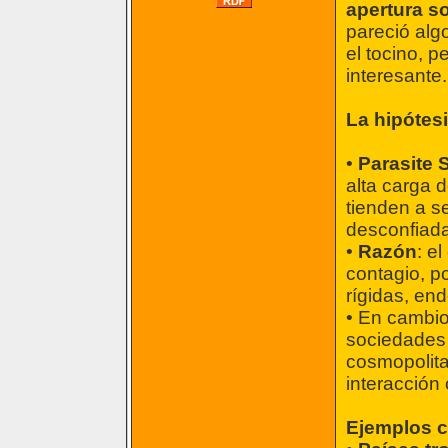
apertura so
pareció algo
el tocino, p
interesante.
La hipótesi
•
Parasite 
alta carga 
tienden a s
desconfiada
•
Razón
: e
contagio, p
rígidas, en
• En cambio
sociedades 
cosmopolita
interacción
Ejemplos c