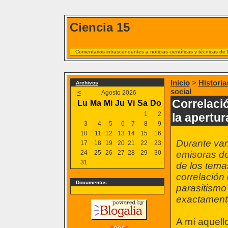
Ciencia 15
Comentarios intrascendentes a noticias científicas y técnicas de
Inicio
>
Historia
Archivos
social
<
Agosto 2026
Correlació
Lu
Ma
Mi
Ju
Vi
Sa
Do
1
2
la apertur
3
4
5
6
7
8
9
10
11
12
13
14
15
16
Durante var
17
18
19
20
21
22
23
24
25
26
27
28
29
30
emisoras de
31
de los tema
correlación 
Documentos
parasitismo 
exactamente
A mí aquello