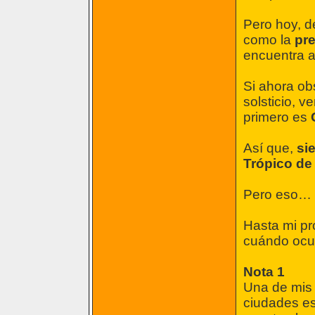
Pero hoy, d
como la
pre
encuentra al
Si ahora obs
solsticio, 
primero es
Así que,
si
Trópico de
Pero eso… y
Hasta mi pr
cuándo ocurr
Nota 1
Una de mis 
ciudades es