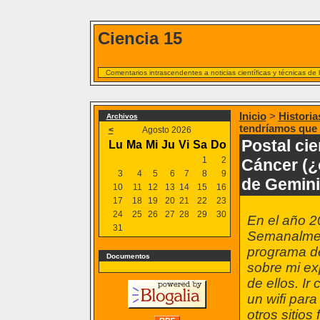
Ciencia 15
Comentarios intrascendentes a noticias científicas y técnicas de
Inicio
>
Historia
Archivos
tendríamos que 
<
Agosto 2026
Postal cie
Lu
Ma
Mi
Ju
Vi
Sa
Do
1
2
Cáncer (¿
3
4
5
6
7
8
9
de Gemin
10
11
12
13
14
15
16
17
18
19
20
21
22
23
24
25
26
27
28
29
30
En el año 2
31
Semanalmen
programa d
Documentos
sobre mi ex
de ellos. Ir
un wifi par
otros sitios