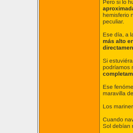
Pero si lo 
aproximad
hemisferio 
peculiar.
Ese día, a 
más alto en
directamen
Si estuviéra
podríamos m
completame
Ese fenómen
maravilla d
Los mariner
Cuando na
Sol debían 