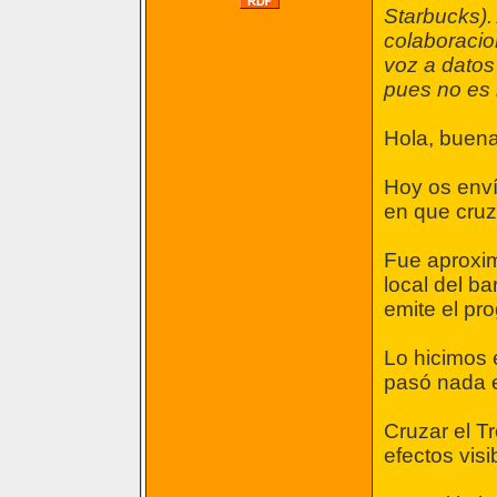
Starbucks).
colaboracio
voz a datos
pues no es 
Hola, buen
Hoy os enví
en que cru
Fue aproxi
local del b
emite el pr
Lo hicimos 
pasó nada e
Cruzar el T
efectos visi