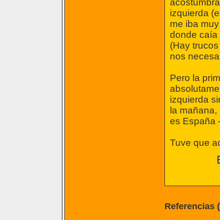
acostumbrad
izquierda (e
me iba muy 
donde caía e
(Hay trucos 
nos necesar
Pero la pri
absolutamen
izquierda si
la mañana, 
es España --
Tuve que a
Referencias 