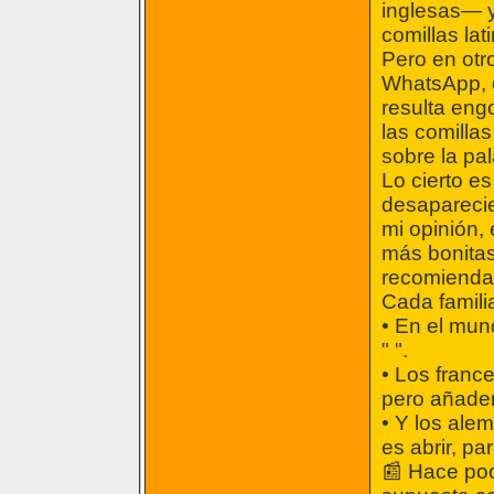
inglesas— y
comillas lat
Pero en otr
WhatsApp, e
resulta eng
las comilla
sobre la pal
Lo cierto es
desaparecie
mi opinión,
más bonita
recomienda
Cada familia
• En el mun
" ".
• Los franc
pero añaden
• Y los ale
es abrir, pa
📰 Hace poc