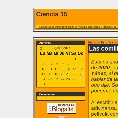
Ciencia 15
Comentarios intrascendentes a noticias científicas y técnicas de
Inicio
>
Historias
>
Archivos
Las comil
<
Agosto 2026
Lu
Ma
Mi
Ju
Vi
Sa
Do
1
2
Esta es una
3
4
5
6
7
8
9
de
2020
, e
10
11
12
13
14
15
16
Yáñez
, al 
17
18
19
20
21
22
23
hablar de t
24
25
26
27
28
29
30
31
que dije. S
ponerme ant
Documentos
Al escribir 
adivinanza.
película con