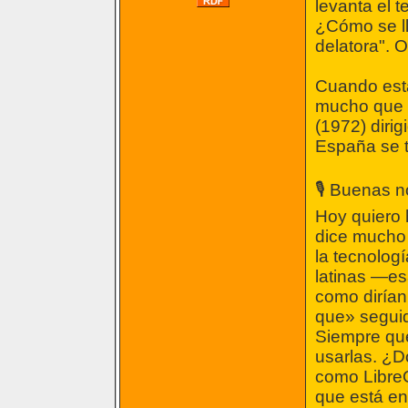
levanta el 
¿Cómo se ll
delatora". 
Cuando est
mucho que s
(1972) diri
España se t
🎙️ Buenas 
Hoy quiero 
dice mucho 
la tecnologí
latinas —es
como dirían
que» seguid
Siempre que
usarlas. ¿D
como LibreO
que está en