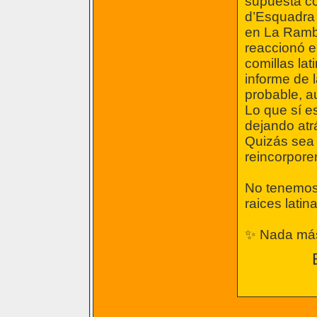
supuesta co
d’Esquadra 
en La Rambl
reaccionó e
comillas la
informe de 
probable, a
Lo que sí e
dejando atr
Quizás sea 
reincorpore
No tenemos 
raices latina
✨ Nada más