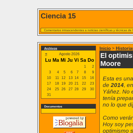
Ciencia 15
Comentarios intrascendentes a noticias científicas y técnicas de
Inicio
>
Historia
Archivos
El optimi
<
Agosto 2026
Lu
Ma
Mi
Ju
Vi
Sa
Do
Moore
1
2
3
4
5
6
7
8
9
Esta es una
10
11
12
13
14
15
16
17
18
19
20
21
22
23
de
2014
, e
24
25
26
27
28
29
30
Yáñez. No e
31
tenía prepa
no lo que di
Documentos
Como verán,
Hoy soy pe
optimismo 