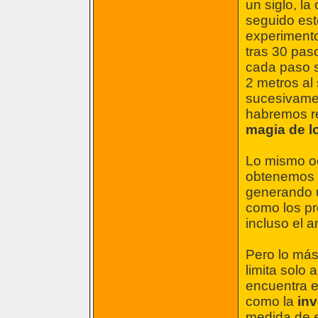
un siglo, l
seguido est
experimento
tras 30 pas
cada paso s
2 metros al 
sucesivame
habremos r
magia de l
Lo mismo oc
obtenemos e
generando u
como los pr
incluso el 
Pero lo más
limita solo 
encuentra e
como la
inv
medida de e