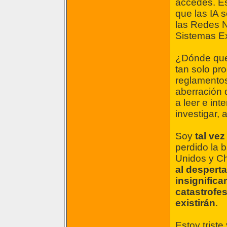
accedes. E
que las IA 
las Redes N
Sistemas Ex
¿Dónde que
tan solo pr
reglamentos
aberración
a leer e int
investigar, 
Soy
tal vez
perdido la 
Unidos y C
al despert
insignifica
catastrofes
existirán
.
Estoy triste