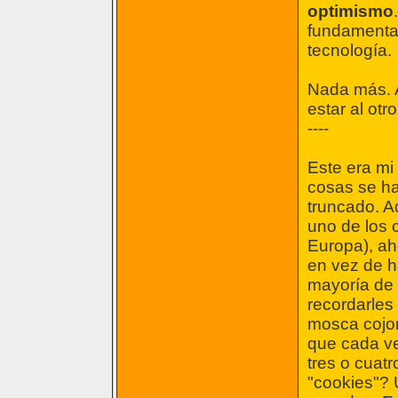
optimismo
fundamentad
tecnología.
Nada más. A
estar al otr
----
Este era m
cosas se ha
truncado. Aq
uno de los 
Europa), ah
en vez de ha
mayoría de 
recordarles
mosca cojo
que cada v
tres o cuat
"cookies"? 