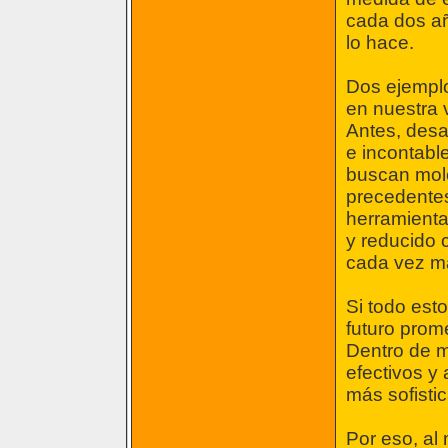
cada dos añ
lo hace.
Dos ejemplo
en nuestra 
Antes, desa
e incontabl
buscan molé
precedentes
herramienta
y reducido c
cada vez m
Si todo est
futuro prom
Dentro de 
efectivos y
más sofistic
Por eso, al