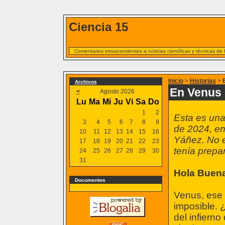
Ciencia 15
Comentarios intrascendentes a noticias científicas y técnicas de
Inicio
>
Historias
>
Archivos
En Venus 
<
Agosto 2026
Lu
Ma
Mi
Ju
Vi
Sa
Do
1
2
Esta es una
3
4
5
6
7
8
9
de 2024, e
10
11
12
13
14
15
16
Yáñez. No e
17
18
19
20
21
22
23
tenía prepa
24
25
26
27
28
29
30
31
Hola Buen
Documentos
Venus, ese 
imposible. 
del infiern