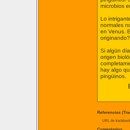
microbios en
Lo intrigan
normales no
en Venus. E
originando?
Si algún dí
origen biol
completamen
hay algo qu
pingüinos.
Referencias (Tr
URL de trackback 
Comentarios