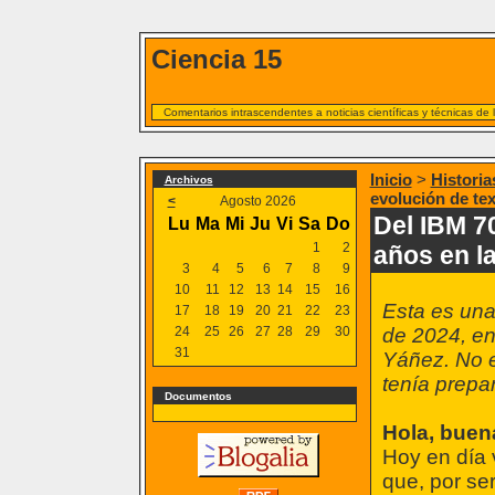
Ciencia 15
Comentarios intrascendentes a noticias científicas y técnicas de
Inicio
>
Historia
Archivos
evolución de tex
<
Agosto 2026
Del IBM 7
Lu
Ma
Mi
Ju
Vi
Sa
Do
1
2
años en la
3
4
5
6
7
8
9
10
11
12
13
14
15
16
Esta es una
17
18
19
20
21
22
23
24
25
26
27
28
29
30
de 2024, e
31
Yáñez. No e
tenía prepa
Documentos
Hola, buen
Hoy en día 
que, por se