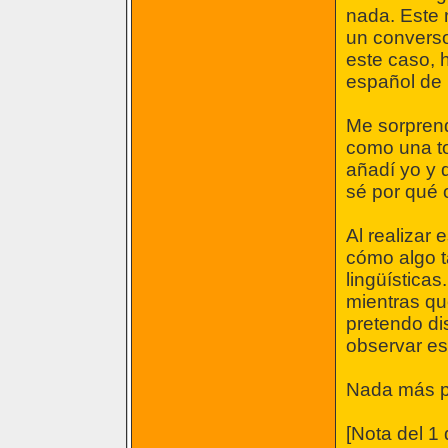
nada. Este 
un converso
este caso, 
español de
Me sorprend
como una to
añadí yo y 
sé por qué o
Al realizar
cómo algo ta
lingüística
mientras qu
pretendo dis
observar es
Nada más p
[Nota del 1 