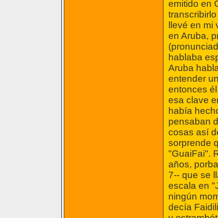
emitido en O
transcribirl
llevé en mi
en Aruba, pr
(pronunciad
hablaba esp
Aruba habla
entender un
entonces él 
esa clave e
había hecho
pensaban de
cosas así d
sorprende 
"GuaiFai". 
años, porba
7-- que se 
escala en "J
ningún mome
decía Faidi
y estrambót