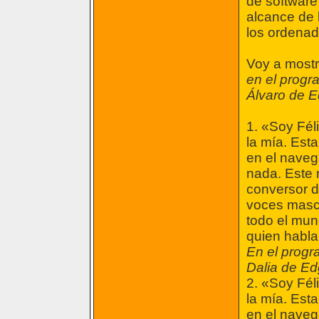
de software
alcance de 
los ordena
Voy a mostr
en el progr
Álvaro de 
1. «Soy Fél
la mía. Esta
en el naveg
nada. Este 
conversor d
voces mascu
todo el mun
quien habl
En el progr
Dalia de E
2. «Soy Fél
la mía. Esta
en el naveg