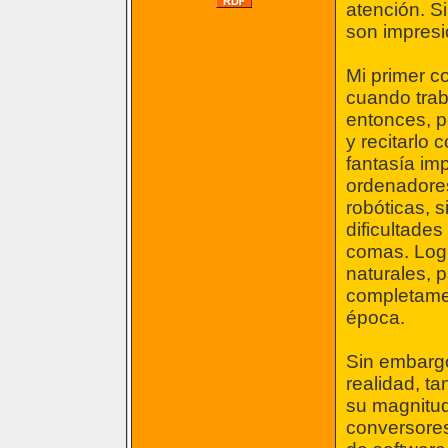
atención. S
son impresi
Mi primer c
cuando trab
entonces, p
y recitarlo
fantasía im
ordenadores
robóticas, 
dificultades
comas. Logr
naturales, 
completamen
época.
Sin embargo
realidad, t
su magnitud
conversores