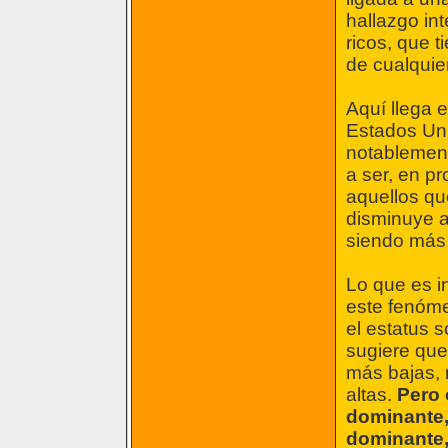
hallazgo in
ricos, que 
de cualquier
Aquí llega 
Estados Un
notablement
a ser, en p
aquellos qu
disminuye al
siendo más 
Lo que es in
este fenóme
el estatus 
sugiere que
más bajas, 
altas.
Pero 
dominante,
dominante,