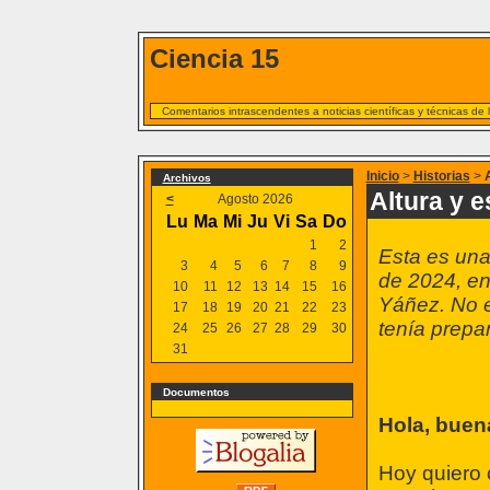
Ciencia 15
Comentarios intrascendentes a noticias científicas y técnicas de
Inicio
>
Historias
>
Archivos
Altura y e
<
Agosto 2026
Lu
Ma
Mi
Ju
Vi
Sa
Do
1
2
Esta es una
3
4
5
6
7
8
9
de 2024, e
10
11
12
13
14
15
16
Yáñez. No e
17
18
19
20
21
22
23
tenía prepa
24
25
26
27
28
29
30
31
Documentos
Hola, buen
Hoy quiero 