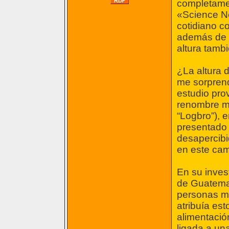
completamen
«Science Ne
cotidiano c
además de es
altura tamb
¿La altura 
me sorprend
estudio pro
renombre mu
“Logbro”), e
presentado
desapercibi
en este ca
En su inves
de Guatemal
personas má
atribuía est
alimentación
ligada a un