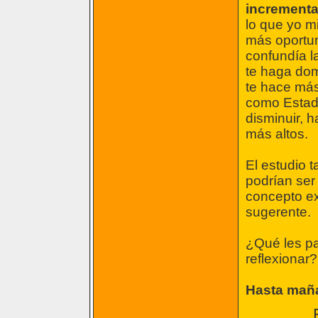
incrementa
lo que yo m
más oportun
confundía la
te haga dom
te hace más 
como Estado
disminuir, 
más altos.
El estudio 
podrían ser
concepto ex
sugerente.
¿Qué les pa
reflexionar?
Hasta mañ