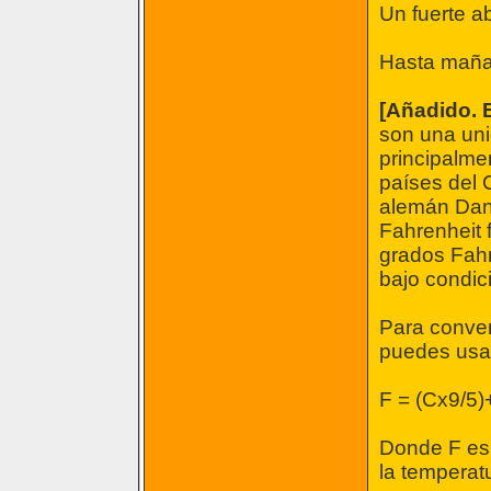
Un fuerte a
Hasta maña
[Añadido. E
son una uni
principalme
países del C
alemán Dani
Fahrenheit 
grados Fahre
bajo condic
Para conver
puedes usar
F = (Cx9/5)
Donde F es 
la temperat