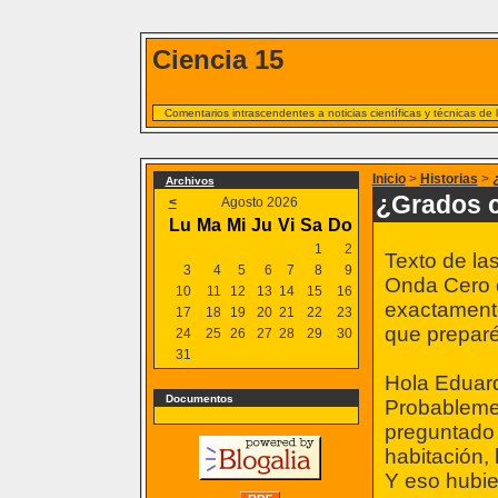
Ciencia 15
Comentarios intrascendentes a noticias científicas y técnicas de
Inicio
>
Historias
>
Archivos
¿Grados c
<
Agosto 2026
Lu
Ma
Mi
Ju
Vi
Sa
Do
1
2
Texto de la
3
4
5
6
7
8
9
Onda Cero 
10
11
12
13
14
15
16
exactamente
17
18
19
20
21
22
23
que preparé
24
25
26
27
28
29
30
31
Hola Eduard
Documentos
Probablemen
preguntado 
habitación, 
Y eso hubie