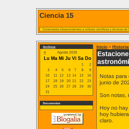
Ciencia 15
Comentarios intrascendentes a noticias científicas y técnicas de
Inicio
>
Historia
Archivos
Estacione
<
Agosto 2026
Lu
Ma
Mi
Ju
Vi
Sa
Do
astronóm
1
2
3
4
5
6
7
8
9
Notas para 
10
11
12
13
14
15
16
17
18
19
20
21
22
23
junio de 20
24
25
26
27
28
29
30
31
Son notas, 
Documentos
Hoy no hay 
hoy hubiera
claro.