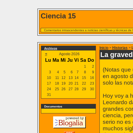
Ciencia 15
Comentarios intrascendentes a noticias científicas y técnicas de
Inicio
>
Historias
>
Archivos
La grave
<
Agosto 2026
Lu
Ma
Mi
Ju
Vi
Sa
Do
1
2
(Notas que 
3
4
5
6
7
8
9
en agosto d
10
11
12
13
14
15
16
solo las not
17
18
19
20
21
22
23
24
25
26
27
28
29
30
31
Hoy voy a h
Leonardo da 
Documentos
grandes con
ciencia, pe
serio no es
muchos siglo