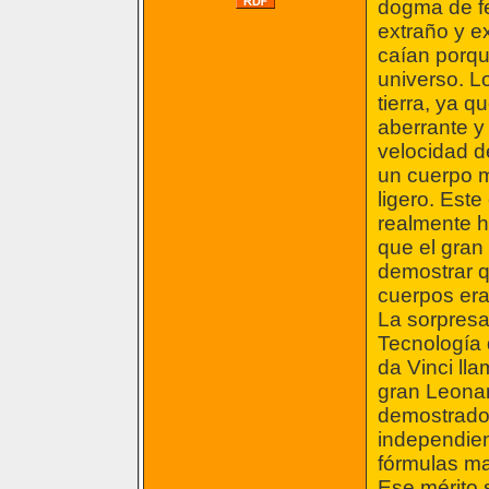
dogma de fe
extraño y e
caían porqu
universo. Lo
tierra, ya q
aberrante y
velocidad d
un cuerpo 
ligero. Este
realmente h
que el gran 
demostrar q
cuerpos era
La sorpresa
Tecnología d
da Vinci ll
gran Leonar
demostrado 
independien
fórmulas mat
Ese mérito 