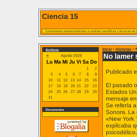
Ciencia 15
Comentarios intrascendentes a noticias científicas y técnicas de
Inicio
>
Historias
>
Archivos
No lamer 
<
Agosto 2026
Lu
Ma
Mi
Ju
Vi
Sa
Do
1
2
Publicado e
3
4
5
6
7
8
9
10
11
12
13
14
15
16
El pasado o
17
18
19
20
21
22
23
Estados Uni
24
25
26
27
28
29
30
31
mensaje en 
Se refería a
Documentos
Sonora. La 
«New York T
explicaba q
psicodélico