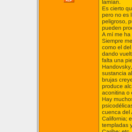
lamían.
Es cierto q
pero no es 
peligroso, 
pueden prod
A mí me ha 
Siempre me 
como el del
dando vuelt
falta una p
Handovsky,
sustancia a
brujas crey
produce alc
aconitina o 
Hay muchos
psicodélica
cuenca del
California;
templadas y
Caribe; etc.