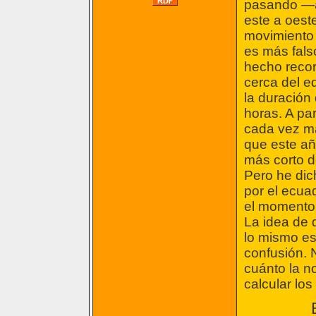
pasando —al
este a oeste
movimiento 
es más fal
hecho recor
cerca del e
la duración
horas. A pa
cada vez más
que este añ
más corto d
Pero he dic
por el ecua
el momento 
La idea de 
lo mismo es 
confusión. 
cuánto la no
calcular los