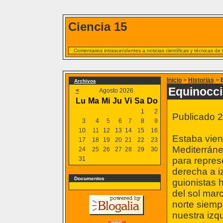
Ciencia 15
Comentarios intrascendentes a noticias científicas y técnicas de
Inicio
>
Historias
>
Archivos
Equinocci
<
Agosto 2026
Lu
Ma
Mi
Ju
Vi
Sa
Do
1
2
Publicado 
3
4
5
6
7
8
9
10
11
12
13
14
15
16
Estaba vien
17
18
19
20
21
22
23
Mediterráne
24
25
26
27
28
29
30
31
para repres
derecha a i
Documentos
guionistas 
del sol marc
norte siemp
nuestra izq