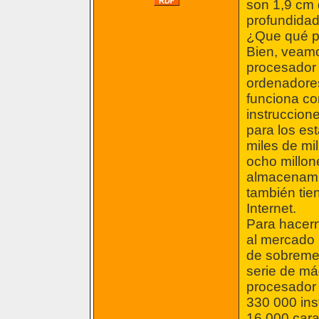
son 1,9 cm 
profundidad
¿Que qué p
Bien, veamo
procesador 
ordenadores
funciona co
instruccio
para los es
miles de mi
ocho millon
almacenamie
también tie
Internet.
Para hacer
al mercado 
de sobremes
serie de má
procesador 
330 000 ins
16 000 cara