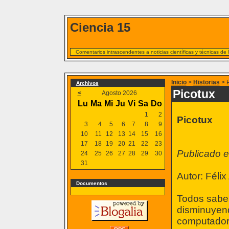
Ciencia 15
Comentarios intrascendentes a noticias científicas y técnicas de
Inicio
>
Historias
> P
Archivos
Picotux
<
Agosto 2026
Lu
Ma
Mi
Ju
Vi
Sa
Do
1
2
Picotux
3
4
5
6
7
8
9
10
11
12
13
14
15
16
17
18
19
20
21
22
23
Publicado en
24
25
26
27
28
29
30
31
Autor: Félix
Documentos
Todos sabem
disminuyend
computadora