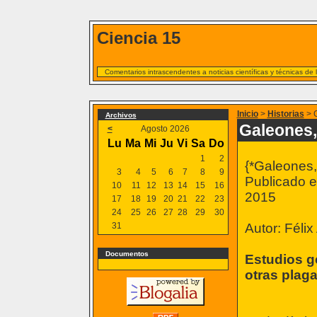
Ciencia 15
Comentarios intrascendentes a noticias científicas y técnicas de
Inicio
>
Historias
> G
Archivos
Galeones,
<
Agosto 2026
Lu
Ma
Mi
Ju
Vi
Sa
Do
1
2
{*Galeones,
3
4
5
6
7
8
9
Publicado e
10
11
12
13
14
15
16
2015
17
18
19
20
21
22
23
24
25
26
27
28
29
30
31
Autor: Félix
Documentos
Estudios g
otras plag