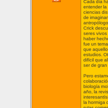
Cada día h
entender la
ciencias di
de imaginar
antropólog
Crick descu
seres vivos
haber hecho
fue un tema
que aquello
estudios. O
difícil que 
ser de gran
Pero estamo
colaboración
biología mo
año, la rev
interesantís
la hormiga d
rutas comer