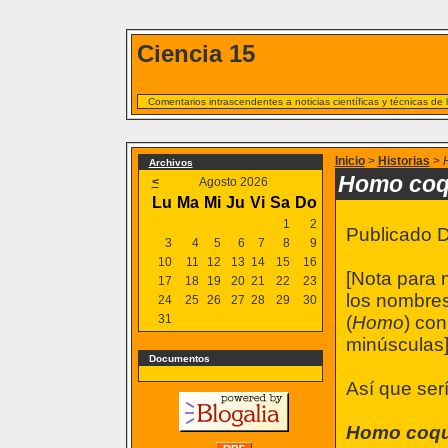
Ciencia 15
Comentarios intrascendentes a noticias científicas y técnicas de
Inicio
>
Historias
>
Archivos
Homo co
<
Agosto 2026
Lu
Ma
Mi
Ju
Vi
Sa
Do
1
2
Publicado D
3
4
5
6
7
8
9
10
11
12
13
14
15
16
[Nota para 
17
18
19
20
21
22
23
los nombres
24
25
26
27
28
29
30
31
(
Homo
) con
minúsculas
Documentos
Así que serí
Homo coq