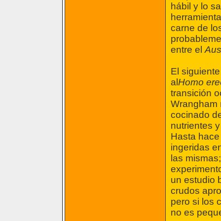
hábil y lo
herramienta
carne de lo
probablemen
entre el
Aus
El siguiente
al
Homo ere
transición o
Wrangham n
cocinado de
nutrientes y
Hasta hace 
ingeridas e
las mismas
experimento
un estudio
crudos apro
pero si los
no es pequ