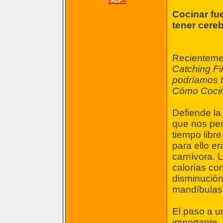
Cocinar fue
tener cere
Recientemen
Catching F
podríamos t
Cómo Cocin
Defiende la
que nos per
tiempo libr
para ello er
carnívora. 
calorías co
disminución 
mandíbulas, 
El paso a u
importante, 