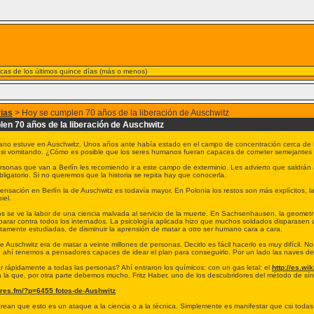
nicas de los últimos quince días (más o menos)
rias
> Hoy se cumplen 70 años de la liberación de Auschwitz
en 70 años de la liberación de Auschwitz
ano estuve en Auschwitz. Unos años ante había estado en el campo de concentración cerca de B
asi vomitando. ¿Cómo es posible que los seres humanos fueran capaces de cometer semejantes 
ersonas que van a Berlín les recomiendo ir a este campo de exterminio. Les advierto que saldr
ligatorio. Si no queremos que la historia se repita hay que conocerla.
sensación en Berlín la de Auschwitz es todavía mayor. En Polonia los restos son más explícitos,
iel.
s se ve la labor de una ciencia malvada al servicio de la muerte. En Sachsenhausen, la geometrí
isparar contra todos los internados. La psicología aplicada hizo que muchos soldados disparasen
ctamente estudiadas, de disminuir la aprensión de matar a otro ser humano cara a cara.
e Auschwitz era de matar a veinte millones de personas. Decirlo es fácil hacerlo es muy difícil. 
Y ahí tenemos a pensadores capaces de idear el plan para conseguirlo. Por un lado las naves de
 rápidamente a todas las personas? Ahí entraron los químicos: con un gas letal: el
http://es.wi
 la que, por otra parte debemos mucho, Fritz Haber, uno de los descubridores del método de sín
.ares.fm/?p=6455 fotos-de-Aushwitz
crean que esto es un ataque a la ciencia o a la técnica. Simplemente es manifestar que csi todas