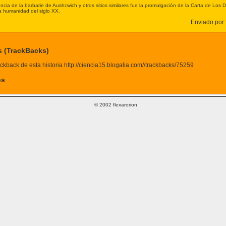
cia de la barbarie de Aushcwich y otros sitios similares fue la promulgación de la Carta de Los
a humanidad del siglo XX.
Enviado por f
s (TrackBacks)
ckback de esta historia http://ciencia15.blogalia.com//trackbacks/75259
os
© 2002 flexarorion