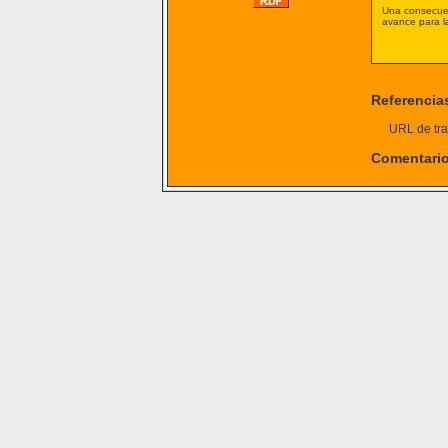
Una consecuen
avance para l
Referencia
URL de tra
Comentari