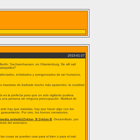
2015-01-27
erlín: Sachsenhausen, en Orianienburg. De allí salí
atropellos?
án afectados, enfadados y avergonzados de ser humanos,
 las muestras de barbarie mucho más aparentes, la crueldad
a es la perfecta para que un solo vigilante pudiera
 a una persona sin ninguna preocupación. Multitud de
No solo hay que matarlas, hay que hacer algo con los
 gaseamiento. Por otro, los hornos crematorios.
kipedia.org/wiki/Zyklon_B Zyklon B
. Desarrollado, por
tesis del amoniaco.
 las cosas se pueden usar para el bien o para el mal.