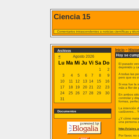
Ciencia 15
Comentarios intrascendentes a noticias científicas y téc
Inicio
>
Histo
Archivos
Hoy se cumpl
<
Agosto 2026
Lu
Ma
Mi
Ju
Vi
Sa
Do
El pasado ver
deprimido y c
1
2
A todas las p
3
4
5
6
7
8
9
pero que es ob
10
11
12
13
14
15
16
Si esa fue la 
17
18
19
20
21
22
23
más a flor de p
24
25
26
27
28
29
30
En ambos sitio
controlar y d
31
formas, perfe
La intención d
Documentos
cadáveres... 
¿Y cómo matar
una persona a
http://viajes
Por favor, no 