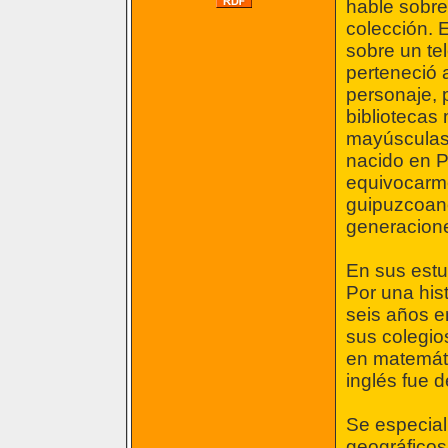
hable sobre
colección. E
sobre un tel
perteneció 
personaje, 
bibliotecas
mayúsculas.
nacido en 
equivocarme 
guipuzcoano
generacion
En sus estu
Por una his
seis años e
sus colegio
en matemáti
inglés fue d
Se especiali
geográficos 