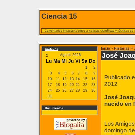
Ciencia 15
Comentarios intrascendentes a noticias científicas y técnicas de
Inicio
>
Historias
> J
Archivos
José Joaq
<
Agosto 2026
Lu
Ma
Mi
Ju
Vi
Sa
Do
1
2
3
4
5
6
7
8
9
Publicado en
10
11
12
13
14
15
16
2012
17
18
19
20
21
22
23
24
25
26
27
28
29
30
31
José Joaqu
nacido en 
Documentos
Los Amigos
domingo de 