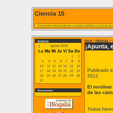
Ciencia 15
Comentarios intrascendentes a noticias científicas y técnicas de
Inicio
>
Historias
> ¡
Archivos
¡Apunta, 
<
Agosto 2026
Lu
Ma
Mi
Ju
Vi
Sa
Do
1
2
3
4
5
6
7
8
9
10
11
12
13
14
15
16
Publicado en
17
18
19
20
21
22
23
2012
24
25
26
27
28
29
30
31
El revólver
Documentos
de las cám
Todos hemos