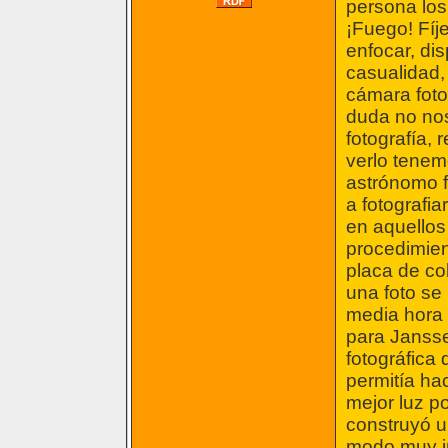
persona los
¡Fuego! Fíje
enfocar, di
casualidad, 
cámara fotog
duda no nos
fotografía, 
verlo tene
astrónomo f
a fotografi
en aquellos
procedimien
placa de co
una foto se
media hora 
para Jansse
fotográfica
permitía ha
mejor luz po
construyó u
modo muy in