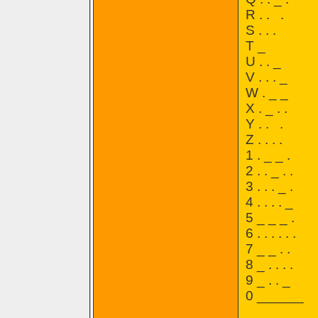
R . . .
S . . .
T _
U . . _
V . . . _
W . _ _
X . _ . .
Y . . .
Z . . . .
1 . _ _ .
2 . . _ . .
3 . . . _ .
4 . . . . _
5 _ _ _ .
6 . . . . . .
7 _ _ . .
8 _ . . . .
9 _ . . _
0 ______