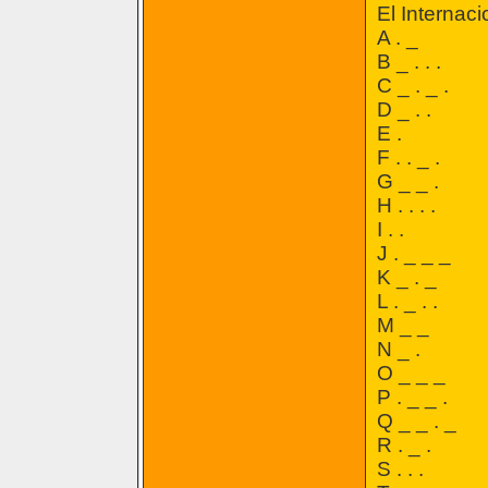
El Internaci
A . _
B _ . . .
C _ . _ .
D _ . .
E .
F . . _ .
G _ _ .
H . . . .
I . .
J . _ _ _
K _ . _
L . _ . .
M _ _
N _ .
O _ _ _
P . _ _ .
Q _ _ . _
R . _ .
S . . .