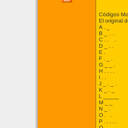
Códigos Mo
El original 
A . _
B _ . . .
C . . .
D _ . .
E .
F . _ .
G _ _ .
H . . . .
I . .
J _ . _ .
K _ . _
L _____
M _ _
N _ .
O . .
P . . . . .
Q . . _ .