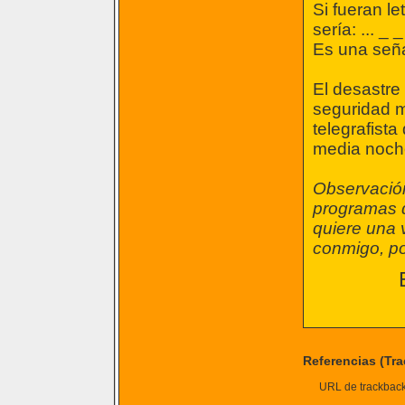
Si fueran l
sería: ... _ _ 
Es una señal
El desastre
seguridad m
telegrafist
media noch
Observación
programas de
quiere una 
conmigo, po
Referencias (Tr
URL de trackback 