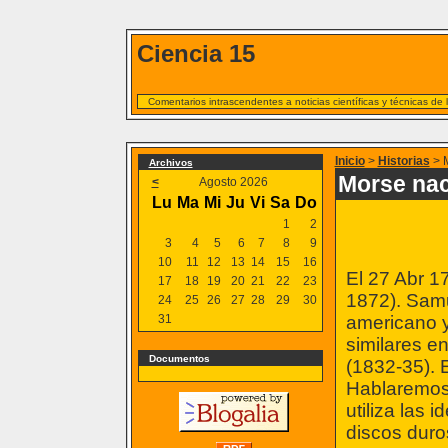
Ciencia 15
Comentarios intrascendentes a noticias científicas y técnicas de
Inicio
>
Historias
> M
Archivos
Morse nac
<
Agosto 2026
Lu
Ma
Mi
Ju
Vi
Sa
Do
1
2
3
4
5
6
7
8
9
10
11
12
13
14
15
16
El 27 Abr 1
17
18
19
20
21
22
23
1872). Samu
24
25
26
27
28
29
30
31
americano y
similares en
Documentos
(1832-35). 
Hablaremos 
utiliza las
discos duro