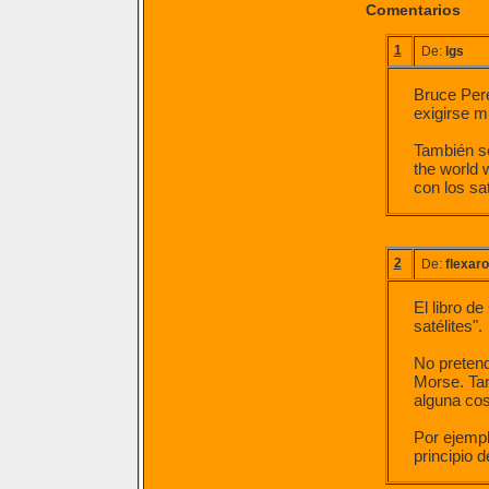
Comentarios
1
De:
lgs
Bruce Pere
exigirse m
También se
the world 
con los sa
2
De:
flexaro
El libro de
satélites".
No pretend
Morse. Tan
alguna cosi
Por ejempl
principio d