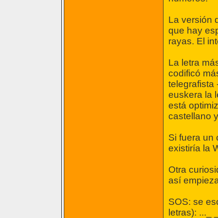
La versión d
que hay esp
rayas. El in
La letra más
codificó má
telegrafista
euskera la 
está optimiz
castellano y
Si fuera un
existiría la
Otra curios
así empieza
SOS: se esc
letras): ..._ _