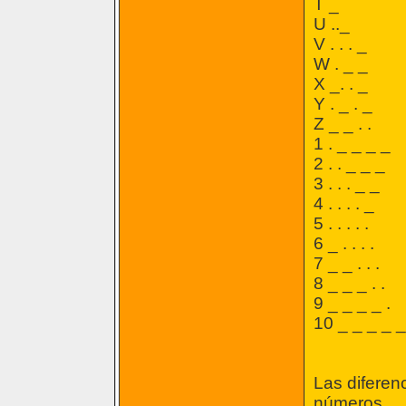
T _
U .._
V . . . _
W . _ _
X _. . _
Y . _ . _
Z _ _ . .
1 . _ _ _ _
2 . . _ _ _
3 . . . _ _
4 . . . . _
5 . . . . .
6 _ . . . .
7 _ _ . . .
8 _ _ _ . .
9 _ _ _ _ .
10 _ _ _ _ _
Las diferenc
números.