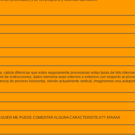
sa, cabria difernciar que estos seguramente procesarian estas tasas de bits int
nivel de instrucciones, datos memoria sean internos o externos con respecto al pr
ncia de proceso horizontal, siendo actualmente vertical, imaginemos una autopist
LGUIEN ME PUEDE COMENTAR ALGUNA CARACTERISTICA?? XFAAAA