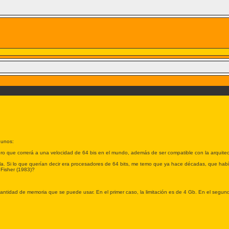
gunos:
ro que correrá a una velocidad de 64 bis en el mundo, además de ser compatible con la arquitec
la. Si lo que querían decir era procesadores de 64 bits, me temo que ya hace décadas, que habí
 Fisher (1983)?
cantidad de memoria que se puede usar. En el primer caso, la limitación es de 4 Gb. En el segun