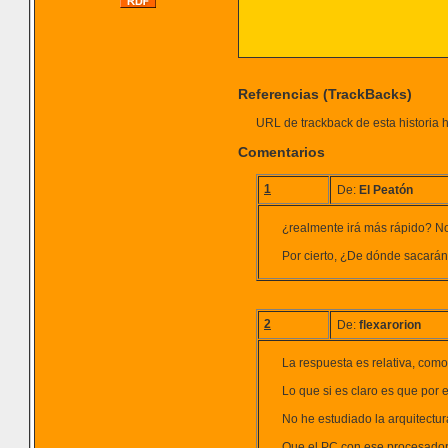
Referencias (TrackBacks)
URL de trackback de esta historia h
Comentarios
1
De:
El Peatón
¿realmente irá más rápido? No 
Por cierto, ¿De dónde sacarán
2
De:
flexarorion
La respuesta es relativa, como 
Lo que si es claro es que por
No he estudiado la arquitectur
Que el PC con ese procesador 