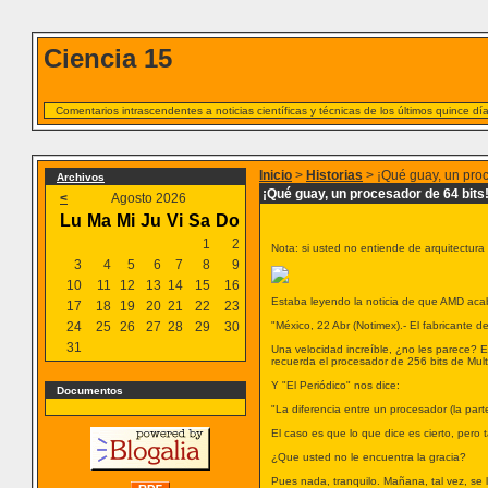
Ciencia 15
Comentarios intrascendentes a noticias científicas y técnicas de los últimos quince d
Inicio
>
Historias
> ¡Qué guay, un proc
Archivos
¡Qué guay, un procesador de 64 bits
<
Agosto 2026
Lu
Ma
Mi
Ju
Vi
Sa
Do
1
2
Nota: si usted no entiende de arquitectura
3
4
5
6
7
8
9
10
11
12
13
14
15
16
Estaba leyendo la noticia de que AMD acab
17
18
19
20
21
22
23
24
25
26
27
28
29
30
"México, 22 Abr (Notimex).- El fabricante
31
Una velocidad increíble, ¿no les parece? 
recuerda el procesador de 256 bits de Mult
Y "El Periódico" nos dice:
Documentos
"La diferencia entre un procesador (la par
El caso es que lo que dice es cierto, pero 
¿Que usted no le encuentra la gracia?
Pues nada, tranquilo. Mañana, tal vez, se 