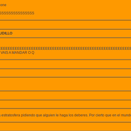
jone
SSSSSSSSSSSSSSS
UDILLO
EEEEEEEEEEEEEEEEEEEEEEEEEEEEEEEEEEEEEEEEEEEEEEEEEEEEEEEE
 VAIS A MANDAR O Q
a estratosfera pidiendo que alguien le haga los deberes. Por cierto que en el mund