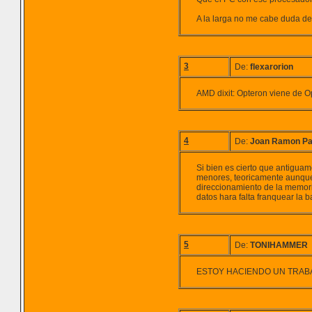
A la larga no me cabe duda de 
3
De:
flexarorion
AMD dixit: Opteron viene de Op
4
De:
Joan Ramon Pa
Si bien es cierto que antigua
menores, teoricamente aunque 
direccionamiento de la memori
datos hara falta franquear la b
5
De:
TONIHAMMER
ESTOY HACIENDO UN TRAB