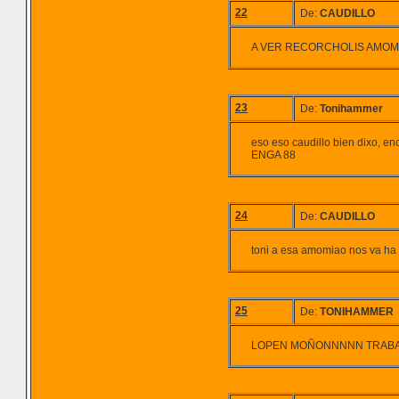
22
De:
CAUDILLO
A VER RECORCHOLIS AMOMI
23
De:
Tonihammer
eso eso caudillo bien dixo, 
ENGA 88
24
De:
CAUDILLO
toni a esa amomiao nos va ha
25
De:
TONIHAMMER
LOPEN MOÑONNNNN TRABAJA