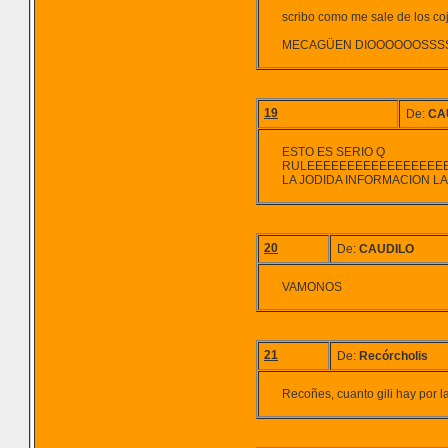
scribo como me sale de los co
MECAGÜEN DIOOOOOOSSS
19
De:
CA
ESTO ES SERIO Q
RULEEEEEEEEEEEEEEEEE
LA JODIDA INFORMACION LA
20
De:
CAUDILO
VAMONOS
21
De:
Recórcholis
Recoñes, cuanto gili hay por l