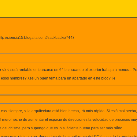
ttp://ciencia15.blogalia.com//trackbacks/7448
sé si será rentable embarcarse en 64 bits cuando el exterior trabaja a menos... P
 esos nombres? ¿es un buen tema para un apartado en este blog? ;-)
casi siempre, si la arquitectura está bien hecha, irá más rápido. Si está mal hecha,
 el mero hecho de aumentar el espacio de direcciones la velocidad de procesos 
a del chisme, pero supongo que es lo suficiente buena para ser más ráìdo.
vaya más rápido o no, dependerá de la arquitectura del PC (ya no de la arquitectu