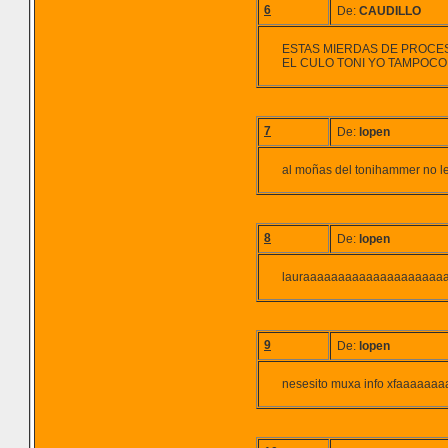
6
De:
CAUDILLO
ESTAS MIERDAS DE PROCES
EL CULO TONI YO TAMPOC
7
De:
lopen
al moñas del tonihammer no le
8
De:
lopen
lauraaaaaaaaaaaaaaaaaaaa
9
De:
lopen
nesesito muxa info xfaaaaaaa