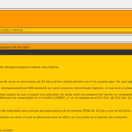
ías (más o menos)
esador de 64 bits!
!
 de microprocesadores sáltese esta historia.
a de sacar un procesador de 64 bits y al leer ciertos párrafos me lo he pasado pipa. He aquí al
 de microprocesadores AMD presentó su nuevo producto denominado Opteron, el cual será el prime
Estoy seguro de que si logran esa velocidad, sin duda serán los primeros del mundo en conseguir
iflow que se comercializó en el neolítico (1984)? ¿Y no se basaba en el ELI-512 -de 512 bits- de
te del ordenador que procesa las instrucciones de la memoria RAM) de 32 bits y uno de 64 es la 
también es cierto es que la diferencia entre un 600 y un Concorde es el asiento del conductor.
lo cuente.