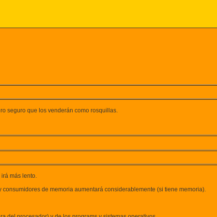
ero seguro que los venderán como rosquillas.
 irá más lento.
muy consumidores de memoria aumentará considerablemente (si tiene memoria).
ra del procesador) y de los programs y sistemas operativos.