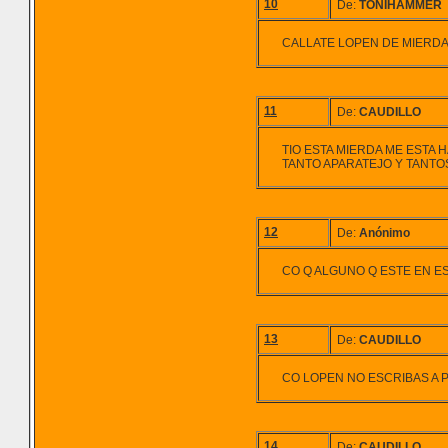
10
De:
TONIHAMMER
CALLATE LOPEN DE MIERDA 
11
De:
CAUDILLO
TIO ESTA MIERDA ME ESTA
TANTO APARATEJO Y TANTOS
12
De:
Anónimo
CO Q ALGUNO Q ESTE EN ES
13
De:
CAUDILLO
CO LOPEN NO ESCRIBAS A
14
De:
CAUDILLO