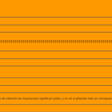
EEEEEEEEEEEEEEEEEEEEEEEEEEEEEEEEEEEEEEEEEEEEEEEEEEEEEEEE
o de internés las mayúsculas significan gritos, y no sé si gritando más se consigu