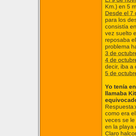
Km.) en 5 m
Desde el 7 
para los de
consistía e
vez suelto 
reposaba el 
problema ha
3 de octubr
4 de octubr
decir, iba a
5 de octubr
Yo tenía e
llamaba Kit
equivocado
Respuesta:ni
como era el
veces se le 
en la playa 
Claro halcon