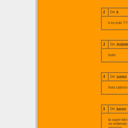
2
De:
k
k es esto ?
3
De:
Anóni
llolln
4
De:
xunxo
hola cabros
5
De:
karen
ta super bkn
no entiendo
xaooooo