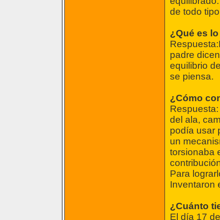
equilibrado
de todo tipo
¿Qué es lo
Respuesta:E
padre dicen
equilibrio 
se piensa.
¿Cómo cons
Respuesta: 
del ala, cam
podía usar p
un mecanism
torsionaba e
contribución
Para lograrl
Inventaron e
¿Cuánto ti
El día 17 de