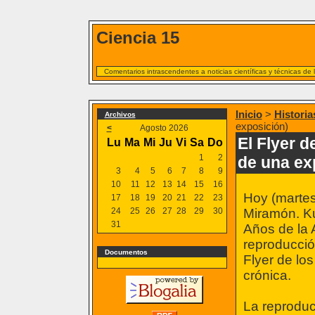
Ciencia 15
Comentarios intrascendentes a noticias científicas y técnicas de
Inicio
>
Historia
Archivos
exposición)
<
Agosto 2026
El Flyer 
Lu
Ma
Mi
Ju
Vi
Sa
Do
1
2
de una ex
3
4
5
6
7
8
9
10
11
12
13
14
15
16
Hoy (martes
17
18
19
20
21
22
23
24
25
26
27
28
29
30
Miramón. Ku
31
Años de la 
reproducció
Documentos
Flyer de los
crónica.
La reproduc