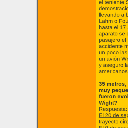
el teniente 
demostracio
llevando a b
Lahm o Foul
hasta el 17
aparato se e
pasajero el 
accidente mo
un poco las
un avión Wr
y aseguro l
americanos
35 metros, 
muy pequeñ
fueron evo
Wight?
Respuesta:
El 20 de se
trayecto circ
El 9 de nov