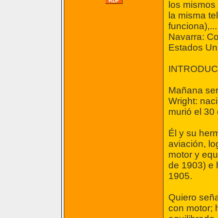
los mismos 
la misma te
funciona),.
Navarra: Co
Estados Uni
INTRODUC
Mañana será
Wright: nac
murió el 30
Él y su herm
aviación, lo
motor y equ
de 1903) e h
1905.
Quiero seña
con motor; 