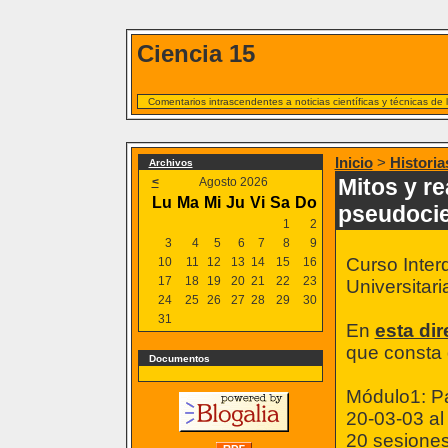
Ciencia 15
Comentarios intrascendentes a noticias científicas y técnicas de
Inicio
>
Historia
Archivos
Mitos y re
<
Agosto 2026
Lu
Ma
Mi
Ju
Vi
Sa
Do
pseudoci
1
2
3
4
5
6
7
8
9
Curso Interd
10
11
12
13
14
15
16
17
18
19
20
21
22
23
Universitar
24
25
26
27
28
29
30
31
En
esta di
que consta
Documentos
Módulo1: P
20-03-03 al
20 sesiones