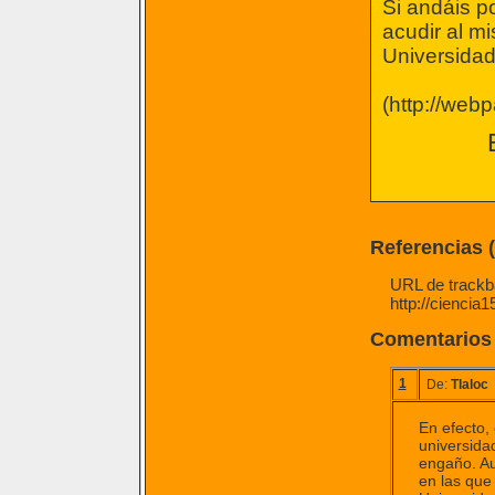
Si andáis po
acudir al m
Universidad
(http://webp
Referencias 
URL de trackba
http://ciencia
Comentarios
1
De:
Tlaloc
En efecto,
universidad
engaño. A
en las que