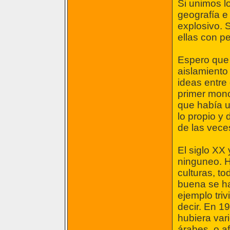
Si unimos lo
geografía e 
explosivo. 
ellas con p
Espero que 
aislamiento 
ideas entre
primer mono
que había u
lo propio y 
de las vece
El siglo XX
ninguneo. H
culturas, to
buena se ha
ejemplo tri
decir. En 1
hubiera var
árabes, o af