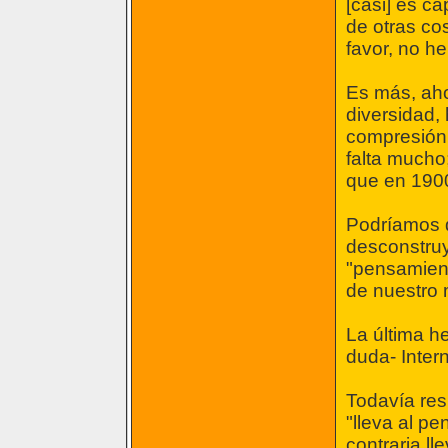
[casi] es ca
de otras co
favor, no h
Es más, aho
diversidad, 
compresión 
falta mucho
que en 1900
Podríamos d
desconstruy
"pensamient
de nuestro
La última h
duda- Intern
Todavía res
"lleva al p
contraria ll