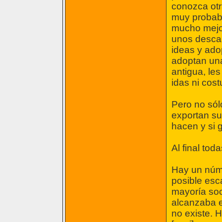
conozca otr
muy probabl
mucho mejor
unos descar
ideas y ad
adoptan una
antigua, le
idas ni cos
Pero no só
exportan su
hacen y si 
Al final tod
Hay un núm
posible esca
mayoría so
alcanzaba e
no existe. 