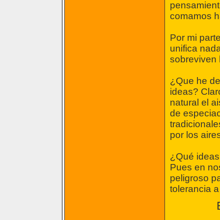
pensamientos
comamos ha
Por mi part
unifica nada
sobreviven 
¿Que he desc
ideas? Clar
natural el 
de especiaci
tradicionale
por los aire
¿Qué ideas
Pues en nos
peligroso pa
tolerancia 