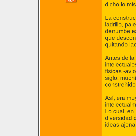
dicho lo mi
La construcc
ladrillo, p
derrumbe es
que desconst
quitando lad
Antes de la
intelectuale
físicas -av
siglo, much
constreñido
Así, era muy
intelectual
Lo cual, en
diversidad c
ideas ajena