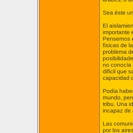
Sea éste un 
El aislamie
importante 
Pensemos en
físicas de l
problema de
posibilidad
no conocía o
difícil que 
capacidad d
Podía haber
mundo, pero
tribu. Una i
incapaz de 
Las comunic
por los aire