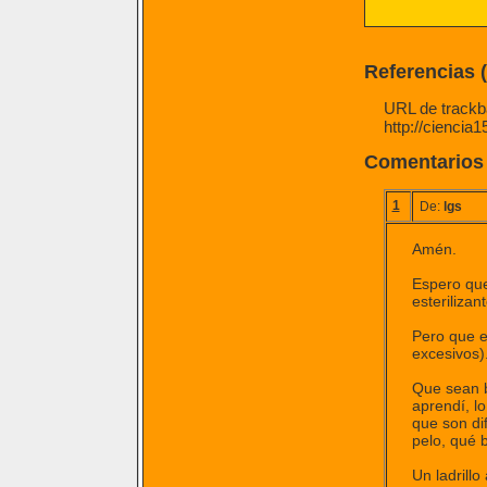
Referencias 
URL de trackba
http://ciencia
Comentarios
1
De:
lgs
Amén.
Espero que
esterilizant
Pero que e
excesivos)
Que sean b
aprendí, l
que son dif
pelo, qué 
Un ladrillo 