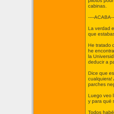
pilotos pod
cabinas.
----ACABA--
La verdad e
que estaba
He tratado d
he encontra
la Universi
deducir a pa
Dice que es 
cualquiera! 
parches negr
Luego veo la
y para qué s
Todos habéi