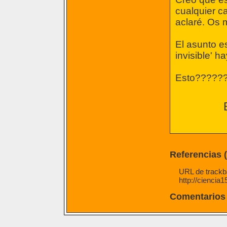
cualquier c
aclaré. Os 
El asunto es
invisible' h
Esto???????.
Referencias 
URL de trackba
http://ciencia
Comentarios