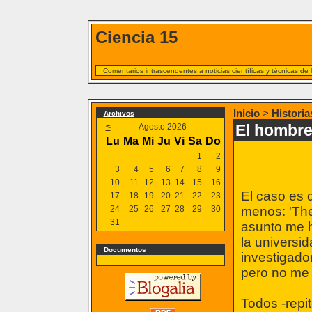
Ciencia 15
Comentarios intrascendentes a noticias científicas y técnicas de
Inicio
>
Historia
Archivos
El hombre 
<
Agosto 2026
Lu
Ma
Mi
Ju
Vi
Sa
Do
1
2
3
4
5
6
7
8
9
10
11
12
13
14
15
16
El caso es 
17
18
19
20
21
22
23
24
25
26
27
28
29
30
menos: 'The
31
asunto me h
la universid
Documentos
investigado
pero no me 
Todos -repit