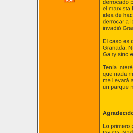
derrocado p
el marxista 
idea de hac
derrocar a 
invadió Gra
El caso es 
Granada. No
Gairy sino 
Tenía interé
que nada má
me llevará 
un parque n
Agradecido
Lo primero 
taxista. Nad