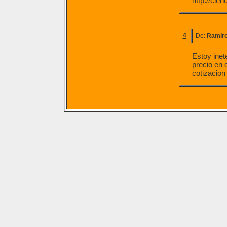
http://cie
4
De:
Ramiro
Estoy ine
precio en d
cotizacion