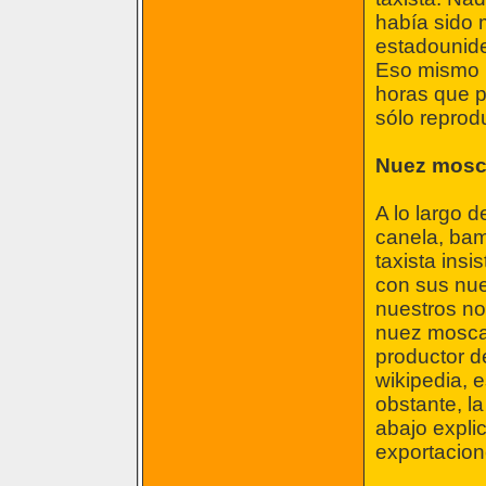
había sido 
estadounide
Eso mismo re
horas que p
sólo reprodu
Nuez mos
A lo largo d
canela, bam
taxista insi
con sus nue
nuestros no
nuez moscad
productor 
wikipedia, 
obstante, l
abajo explic
exportacio