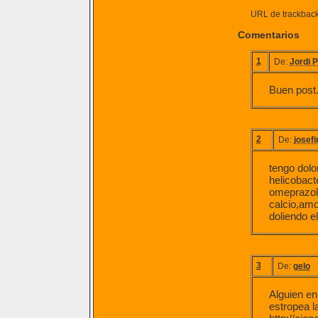
URL de trackback 
Comentarios
1
De:
Jordi 
Buen post
2
De:
josef
tengo dolo
helicobacte
omeprazol,
calcio,amo
doliendo e
3
De:
gelo
Alguien en
estropea l