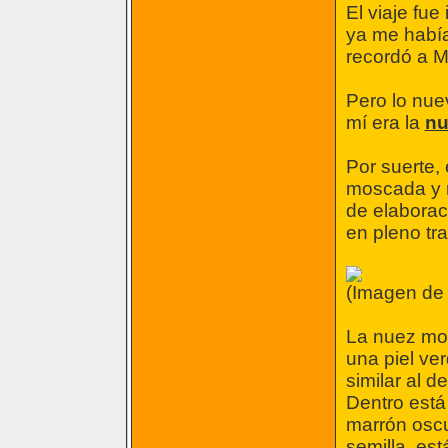
El viaje fu
ya me había
recordó a M
Pero lo nue
mí era la
nu
Por suerte, 
moscada y n
de elaborac
en pleno tra
(Imagen de 
La nuez mos
una piel ve
similar al 
Dentro está
marrón oscu
semilla, est