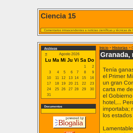
Ciencia 15
Comentarios intrascendentes a noticias científicas y técnicas de
Inicio
>
Historias
> G
Archivos
Granada, 
<
Agosto 2026
Lu
Ma
Mi
Ju
Vi
Sa
Do
1
2
Tenía ganas
3
4
5
6
7
8
9
el Primer Mi
10
11
12
13
14
15
16
un gran Con
17
18
19
20
21
22
23
carta me de
24
25
26
27
28
29
30
31
el Gobierno 
hotel,... P
Documentos
importaba; 
los estado
Lamentablem