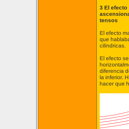
3 El efect
ascensiona
tensos
El efecto ma
que hablab
cilíndricas.
El efecto s
horizontalm
diferencia d
la inferior
hacer que h