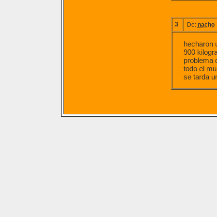
3
De:
nacho
hecharon u
900 kilogr
problema d
todo el mu
se tarda u