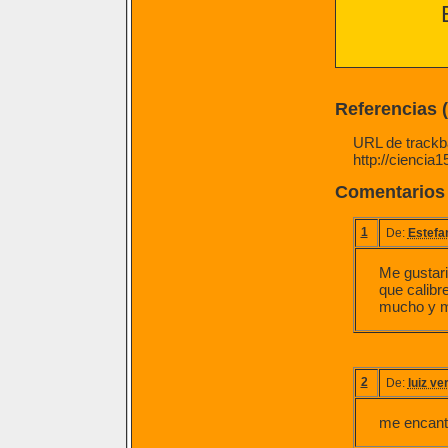
Referencias 
URL de trackba
http://ciencia
Comentarios
1
De:
Estefa
Me gustari
que calibr
mucho y me
2
De:
luiz ve
me encanta