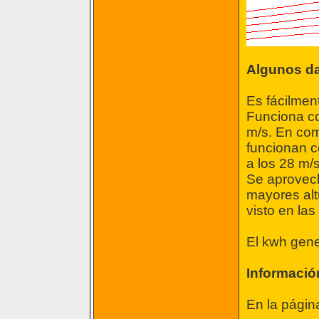
Algunos d
Es fácilment
Funciona co
m/s. En com
funcionan c
a los 28 m/s
Se aprovech
mayores alt
visto en las
El kwh gene
Informació
En la págin