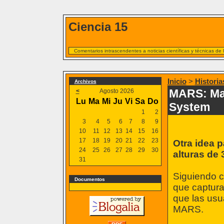
Ciencia 15
Comentarios intrascendentes a noticias científicas y técnicas de
Inicio
>
Historia
Archivos
MARS: Ma
<
Agosto 2026
Lu
Ma
Mi
Ju
Vi
Sa
Do
System
1
2
3
4
5
6
7
8
9
10
11
12
13
14
15
16
17
18
19
20
21
22
23
Otra idea p
24
25
26
27
28
29
30
alturas de
31
Siguiendo c
Documentos
que captura
que las usu
MARS.