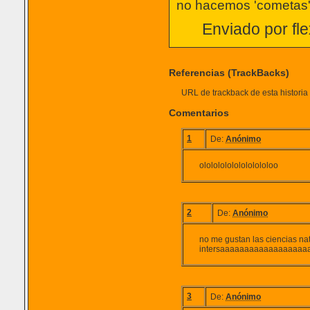
no hacemos 'cometas
Enviado por fle
Referencias (TrackBacks)
URL de trackback de esta historia 
Comentarios
1
De:
Anónimo
ololololololololololoo
2
De:
Anónimo
no me gustan las ciencias na
intersaaaaaaaaaaaaaaaaa
3
De:
Anónimo