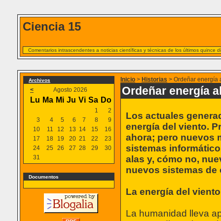
Ciencia 15
Comentarios intrascendentes a noticias científicas y técnicas de los últimos quince 
Inicio
>
Historias
> Ordeñar energía a
Archivos
Ordeñar energía al
<
Agosto 2026
Lu
Ma
Mi
Ju
Vi
Sa
Do
1
2
Los actuales generad
3
4
5
6
7
8
9
energía del viento. 
10
11
12
13
14
15
16
ahora; pero nuevos m
17
18
19
20
21
22
23
sistemas informático
24
25
26
27
28
29
30
31
alas y, cómo no, nue
nuevos sistemas de o
Documentos
La energía del viento
La humanidad lleva ap