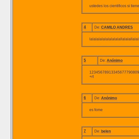
ustedes los cientificos si ti
4
De:
CAMILO ANDRES
lalalalalalalalalalallalalallalala
5
De:
Anónimo
123456789133456777908090''¡
+rt
6
De:
Anónimo
es fome
7
De:
belen