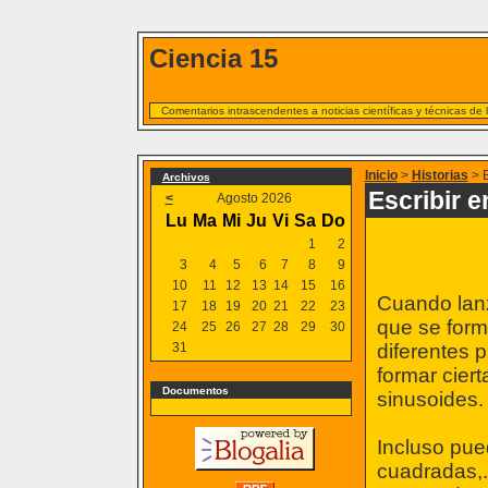
Ciencia 15
Comentarios intrascendentes a noticias científicas y técnicas de
Inicio
>
Historias
> E
Archivos
Escribir e
<
Agosto 2026
Lu
Ma
Mi
Ju
Vi
Sa
Do
1
2
3
4
5
6
7
8
9
10
11
12
13
14
15
16
Cuando lan
17
18
19
20
21
22
23
que se form
24
25
26
27
28
29
30
31
diferentes 
formar cier
Documentos
sinusoides.
Incluso pue
cuadradas,.