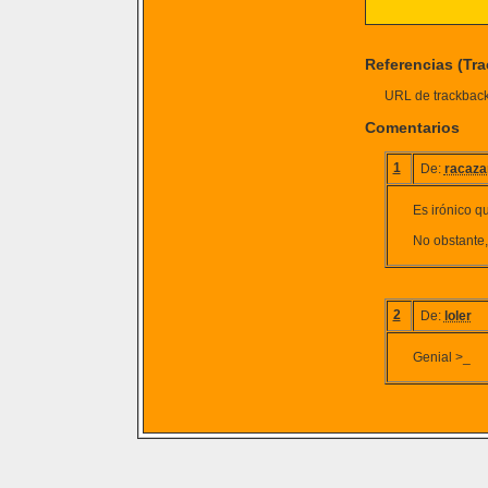
Referencias (Tr
URL de trackback 
Comentarios
1
De:
racaz
Es irónico qu
No obstante
2
De:
loler
Genial >_