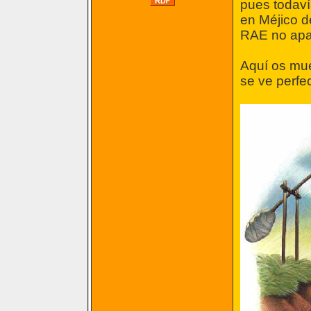
pues todavía
en Méjico d
RAE no apar
Aquí os mue
se ve perfe