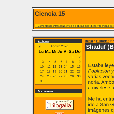
Ciencia 15
Comentarios intrascendentes a noticias científicas y técnicas de
Inicio
>
Historias
> S
Archivos
Shaduf (B
<
Agosto 2026
Lu
Ma
Mi
Ju
Vi
Sa
Do
1
2
3
4
5
6
7
8
9
Estaba leyen
10
11
12
13
14
15
16
Población y
17
18
19
20
21
22
23
varias vece
24
25
26
27
28
29
30
31
noria. Ambo
a niveles s
Documentos
Me ha entra
ido a San 
imágenes qu