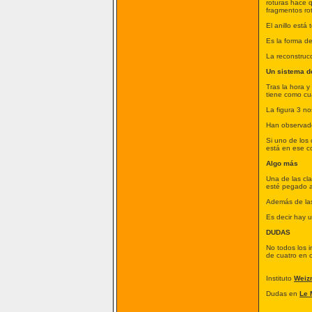
roturas hace 
fragmentos rot
El anillo está 
Es la forma de
La reconstruc
Un sistema d
Tras la hora 
tiene como cu
La figura 3 no
Han observado
Si uno de los
está en ese co
Algo más
Una de las cla
esté pegado al
Además de las
Es decir hay 
DUDAS
No todos los i
de cuatro en c
Instituto
Weiz
Dudas en
Le 