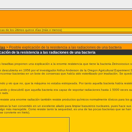
nicas de los últimos quince días (más o menos)
rias
> Posible explicación de la resistencia a las radiaciones de una bacteria
cación de la resistencia a las radiaciones de una bacteria
 Israelitas proponen una explicación a la enorme resistencia que tiene la bacteria
Deinococcus r
e descubierta en 1956 por el investigador Arthur Anderson de la Oregon Agricultural Experiment S
encontrar bacterias en un bote de conservas que había sido esterilizado por irradiación. Se qu
ndo y vio que no, que la máquina no estaba estropeada. Por tanto aquella bacteria había resistido
gando y descubrió que aquella bacteria era capaz de soportar radiaciones hasta 1 5000 veces sup
e rads.
esiste una enorme radiación también resiste productos químicos normalmente tóxicos para los gene
sticas la han convertido en un excelente aliado para limpiar basureros nucleares, pues hace sus
lgo más manejable. Como resiste tanto la sequedad, es una de las pocas bacterias que se han e
se convierte en hielo).