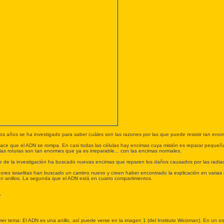
s años se ha investigado para saber cuáles son las razones por las que puede resistir tan enorm
hace que el ADN se rompa. En casi todas las células hay encimas cuya misión es reparar pequeña
 las roturas son tan enormes que ya es irreparable... con las encimas normales.
e de la investigación ha buscado nuevas encimas que reparen los daños causados por las radia
dores israelitas han buscado un camino nuevo y creen haber encontrado la explicación en varias 
en anillos. La segunda que el ADN está en cuatro compartimentos.
o
mer tema: El ADN es una anillo, así puede verse en la imagen 1 (del Instituto Weizman). En un 