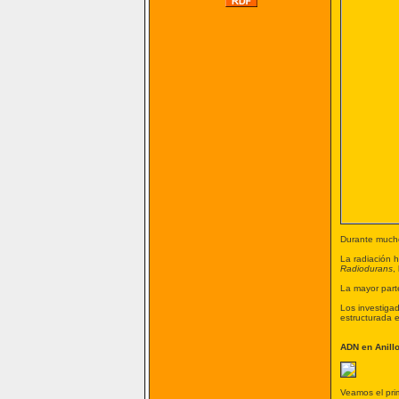
Durante mucho
La radiación 
Radiodurans
,
La mayor part
Los investiga
estructurada 
ADN en Anill
Veamos el pri