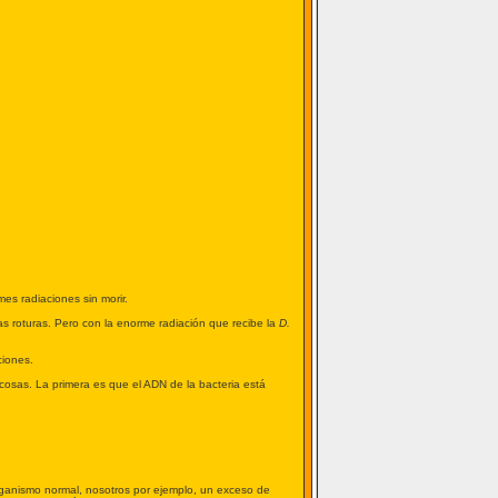
es radiaciones sin morir.
s roturas. Pero con la enorme radiación que recibe la
D.
ciones.
cosas. La primera es que el ADN de la bacteria está
organismo normal, nosotros por ejemplo, un exceso de