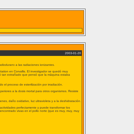
2003-01-20
adiodurans
a las radiaciones ionizantes.
tation en Corvallis. El investigador se quedó muy
edó tan extrañado que pensó que la máquina estaba
 el proceso de esterilización por irradiación.
eriores a la dosis mortal para otros organismos. Resiste
s, daño oxidativo, luz ultravioleta y a la deshidratación.
 actividades perfectamente y puede transformar los
ncontrado vivas en el pollo norte (que es muy, muy, muy