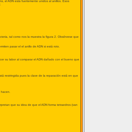
s, el ADN está fuertemente unidos al anillos. Esos
.
teria, tal como nos la muestra la figura 2. Obsérvese que
iten pasar el el anillo de ADN si está roto.
hacer su labor al comparar el ADN dañado con el bueno que
tá restringida pues la clave de la reparación está en que
o hacen.
nterpretan que su idea de que el ADN forma tetraedros (van