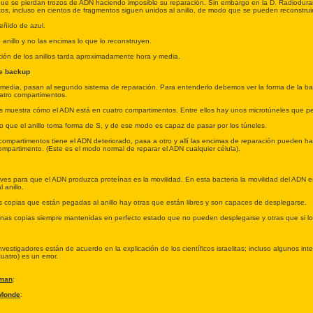
que se pierdan trozos de ADN haciendo imposible su reparación. Sin embargo en la D. Radioduran
os, incluso en cientos de fragmentos siguen unidos al anillo, de modo que se pueden reconstruir
teñido de azul.
 anillo y no las encimas lo que lo reconstruyen.
ción de los anillos tarda aproximadamente hora y media.
e backup
y media, pasan al segundo sistema de reparación. Para entenderlo debemos ver la forma de la bac
atro compartimentos.
s muestra cómo el ADN está en cuatro compartimentos. Entre ellos hay unos microtúneles que perm
 que el anillo toma forma de S, y de ese modo es capaz de pasar por los túneles.
 compartimentos tiene el ADN deteriorado, pasa a otro y allí las encimas de reparación pueden 
mpartimento. (Este es el modo normal de reparar el ADN cualquier célula).
ves para que el ADN produzca proteínas es la movilidad. En esta bacteria la movilidad del ADN es
 anillo.
 copias que están pegadas al anillo hay otras que están libres y son capaces de desplegarse.
unas copias siempre mantenidas en perfecto estado que no pueden desplegarse y otras que si l
nvestigadores están de acuerdo en la explicación de los científicos israelitas; incluso algunos i
uatro) es un error.
man
:
Monde
: