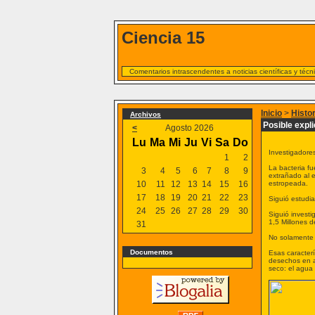
Ciencia 15
Comentarios intrascendentes a noticias científicas y téc
Inicio
>
Histo
Archivos
Posible expli
<
Agosto 2026
Lu
Ma
Mi
Ju
Vi
Sa
Do
Investigadores
1
2
La bacteria fu
3
4
5
6
7
8
9
extrañado al 
10
11
12
13
14
15
16
estropeada.
17
18
19
20
21
22
23
Siguió estudia
24
25
26
27
28
29
30
Siguió investi
1,5 Millones d
31
No solamente r
Documentos
Esas caracterí
desechos en a
seco: el agua 