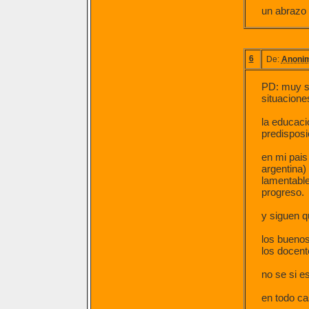
un abrazo 
6
De:
Anoni
PD: muy sa
situacione
la educaci
predisposi
en mi pais
argentina)
lamentable
progreso.
y siguen q
los buenos
los docent
no se si es
en todo ca