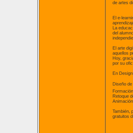
de artes di
El e-learn
aprendizaj
La educaci
del alumno
independie
El arte di
aquellos p
Hoy, graci
por su ofi
En Design
Diseño de
Formación 
Retoque d
Animación
También, p
gratuitos 