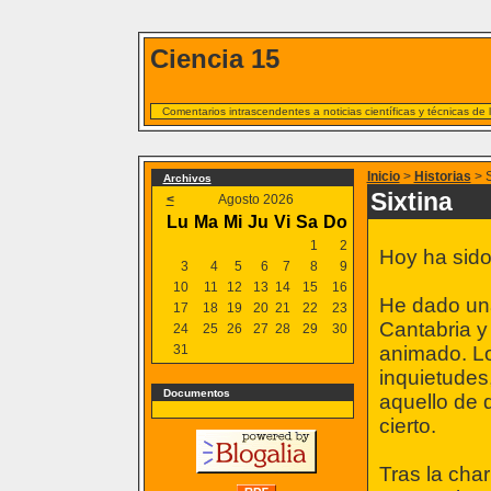
Ciencia 15
Comentarios intrascendentes a noticias científicas y técnicas de
Inicio
>
Historias
> S
Archivos
Sixtina
<
Agosto 2026
Lu
Ma
Mi
Ju
Vi
Sa
Do
1
2
Hoy ha sido 
3
4
5
6
7
8
9
10
11
12
13
14
15
16
He dado una
17
18
19
20
21
22
23
Cantabria y
24
25
26
27
28
29
30
31
animado. Lo
inquietudes
Documentos
aquello de 
cierto.
Tras la cha