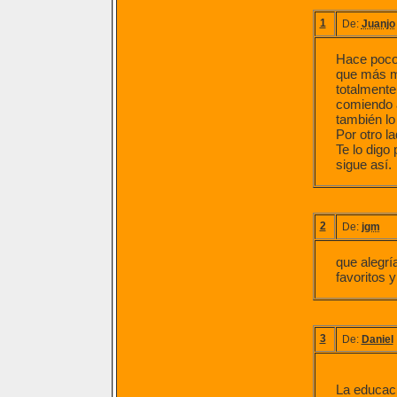
1
De:
Juanjo
Hace poco 
que más me
totalment
comiendo a
también lo
Por otro l
Te lo digo
sigue así.
2
De:
jgm
que alegrí
favoritos 
3
De:
Daniel
La educaci