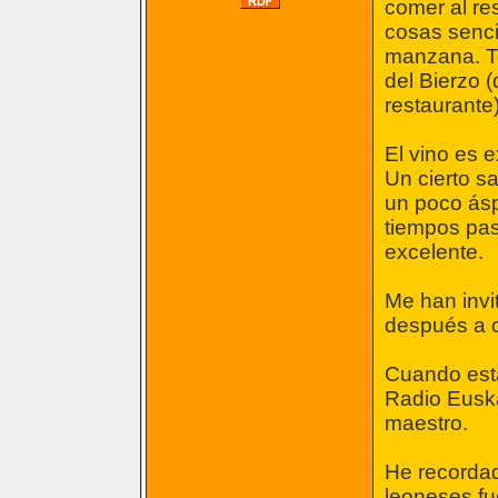
comer al re
cosas sencil
manzana. To
del Bierzo 
restaurante)
El vino es 
Un cierto sa
un poco ásp
tiempos pas
excelente.
Me han invi
después a o
Cuando esta
Radio Euska
maestro.
He recordad
leoneses fu