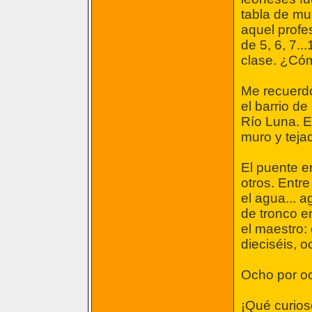
tabla de mul
aquel profe
de 5, 6, 7.
clase. ¿Cóm
Me recuerdo
el barrio de
Río Luna. En
muro y teja
El puente er
otros. Entr
el agua... 
de tronco e
el maestro:
dieciséis, o
Ocho por oc
¡Qué curios