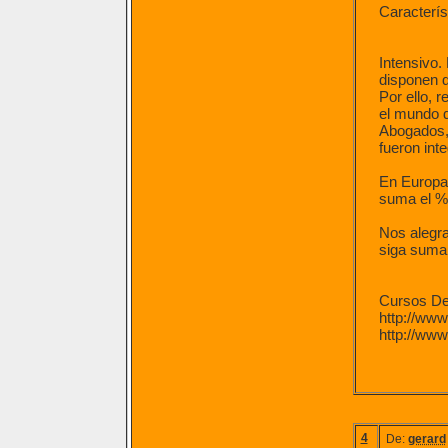
Caracterís
Intensivo.
disponen 
Por ello, 
el mundo d
Abogados,
fueron int
En Europa,
suma el %3
Nos alegra
siga suman
Cursos De
http://ww
http://www
4
De:
gerard