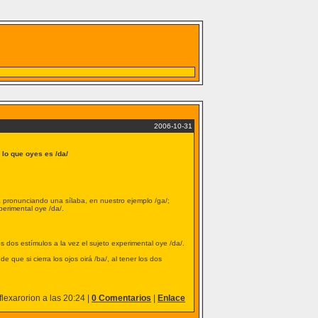
2006-10-31
 lo que oyes es /da/
a pronunciando una sílaba, en nuestro ejemplo /ga/;
perimental oye /da/.
los dos estímulos a la vez el sujeto experimental oye /da/.
ue si cierra los ojos oirá /ba/, al tener los dos
lexarorion a las 20:24 |
0 Comentarios
|
Enlace