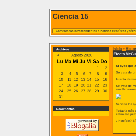
Ciencia 15
Comentarios intrascendentes a noticias científicas y téc
Inicio
>
Histo
Archivos
Efecto McGu
<
Agosto 2026
Lu
Ma
Mi
Ju
Vi
Sa
Do
Si oyes que a
1
2
Se trata de u
3
4
5
6
7
8
9
10
11
12
13
14
15
16
Intenta demost
17
18
19
20
21
22
23
Se trata de mo
simultáneamen
24
25
26
27
28
29
30
31
Si cierra los 
Documentos
Todavía más s
estímulos perc
¿Increíble? Sí,