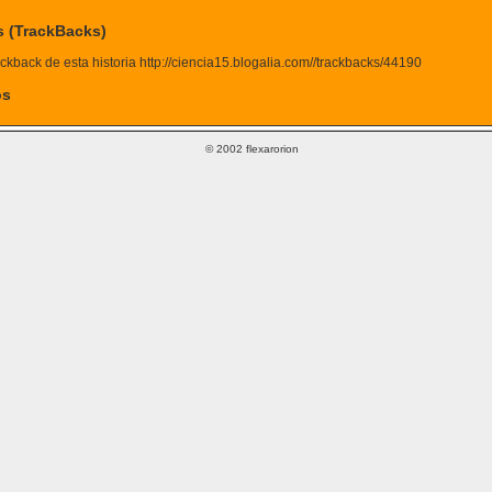
s (TrackBacks)
ckback de esta historia http://ciencia15.blogalia.com//trackbacks/44190
os
© 2002 flexarorion