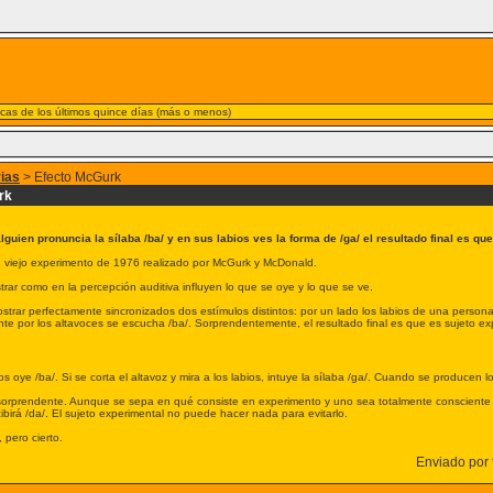
nicas de los últimos quince días (más o menos)
rias
> Efecto McGurk
rk
lguien pronuncia la sílaba /ba/ y en sus labios ves la forma de /ga/ el resultado final es que
n viejo experimento de 1976 realizado por McGurk y McDonald.
rar como en la percepción auditiva influyen lo que se oye y lo que se ve.
strar perfectamente sincronizados dos estímulos distintos: por un lado los labios de una person
te por los altavoces se escucha /ba/. Sorprendentemente, el resultado final es que es sujeto ex
ojos oye /ba/. Si se corta el altavoz y mira a los labios, intuye la sílaba /ga/. Cuando se producen 
orprendente. Aunque se sepa en qué consiste en experimento y uno sea totalmente consciente de q
ibirá /da/. El sujeto experimental no puede hacer nada para evitarlo.
 pero cierto.
Enviado por f