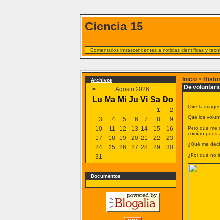
Ciencia 15
Comentarios intrascendentes a noticias científicas y téc
Inicio
>
Histo
Archivos
De voluntari
<
Agosto 2026
Lu
Ma
Mi
Ju
Vi
Sa
Do
Que la imagen
1
2
Que los volun
3
4
5
6
7
8
9
10
11
12
13
14
15
16
Pero que me di
comían pues a
17
18
19
20
21
22
23
¿Qué me decís
24
25
26
27
28
29
30
¿Por qué no l
31
Documentos