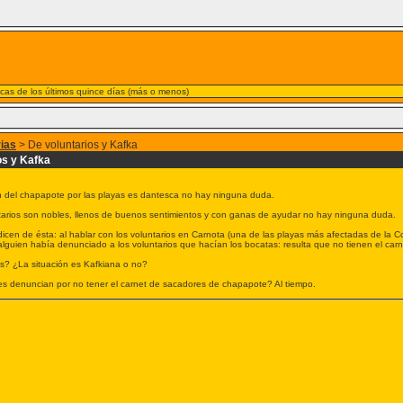
nicas de los últimos quince días (más o menos)
rias
> De voluntarios y Kafka
os y Kafka
 del chapapote por las playas es dantesca no hay ninguna duda.
tarios son nobles, llenos de buenos sentimientos y con ganas de ayudar no hay ninguna duda.
cen de ésta: al hablar con los voluntarios en Carnota (una de las playas más afectadas de la Co
lguien había denunciado a los voluntarios que hacían los bocatas: resulta que no tienen el car
? ¿La situación es Kafkiana o no?
es denuncian por no tener el carnet de sacadores de chapapote? Al tiempo.