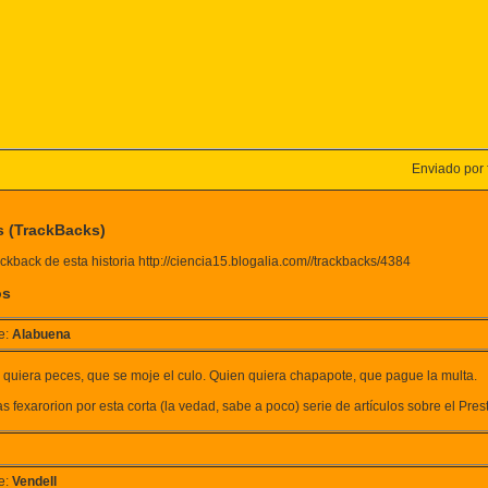
Enviado por f
s (TrackBacks)
ckback de esta historia http://ciencia15.blogalia.com//trackbacks/4384
os
e:
Alabuena
 quiera peces, que se moje el culo. Quien quiera chapapote, que pague la multa.
s fexarorion por esta corta (la vedad, sabe a poco) serie de artículos sobre el Prest
e:
Vendell