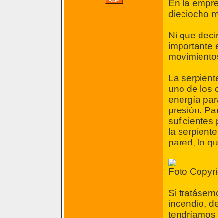
En la empr
dieciocho m
Ni que decir
importante e
movimiento
La serpient
uno de los c
energía par
presión. Pa
suficientes
la serpient
pared, lo q
Foto Copyri
Si tratásemo
incendio, d
tendríamos 