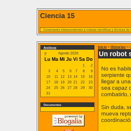
Ciencia 15
Comentarios intrascendentes a noticias científicas y técnicas de
Inicio
>
Historias
> U
Archivos
Un robot 
<
Agosto 2026
Lu
Ma
Mi
Ju
Vi
Sa
Do
1
2
No es habit
3
4
5
6
7
8
9
serpiente q
10
11
12
13
14
15
16
llegar a un
17
18
19
20
21
22
23
sea capaz d
24
25
26
27
28
29
30
31
combatirlo,
Documentos
Sin duda, s
mueva repta
coordinació