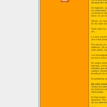
declaración de
El implante, q
un ordenador y
controlar la t
decir, no se t
Ahora, en muc
lío de salto d
Todo esto ha 
etc.
Lo que ocurre
que está pasa
Por poner un 
alfabeto. De 
más arriba, Cy
Los investiga
persona sana 
En estos mome
ejemplo, pense
señales que le
camino contra
feedback de l
El problema e
No sólo movi
Todos los eje
de [{retinas a
hipocampo.
El hipocampo i
laberinto. Por
de los laberi