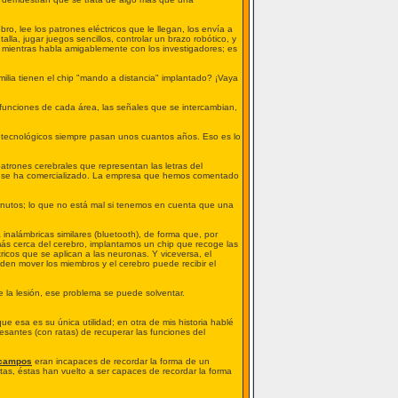
o, lee los patrones eléctricos que le llegan, los envía a
a, jugar juegos sencillos, controlar un brazo robótico, y
ce mientras habla amigablemente con los investigadores; es
ilia tienen el chip "mando a distancia" implantado? ¡Vaya
 funciones de cada área, las señales que se intercambian,
s tecnológicos siempre pasan unos cuantos años. Eso es lo
trones cerebrales que representan las letras del
 no se ha comercializado. La empresa que hemos comentado
minutos; lo que no está mal si tenemos en cuenta que una
nalámbricas similares (bluetooth), de forma que, por
más cerca del cerebro, implantamos un chip que recoge las
ctricos que se aplican a las neuronas. Y viceversa, el
en mover los miembros y el cerebro puede recibir el
e la lesión, ese problema se puede solventar.
 esa es su única utilidad; en otra de mis historia hablé
eresantes (con ratas) de recuperar las funciones del
campos
eran incapaces de recordar la forma de un
tas, éstas han vuelto a ser capaces de recordar la forma