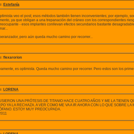
e:
Estefanía
ptimista veo el post; esos métodos también tienen inconvenientes; por ejemplo, so
ento, ya que obligan a una trepanación del cráneo con los correspondientes riesgos
reocupante - esos implantes conllevan efectos secundarios bastante desagradable
nar...
peranzador, pero aún queda mucho camino por recorrer...
e:
flexarorion
ivamente, es optimista. Queda mucho camino por recorrer. Pero estos son los prime
e:
LORENA
USIERON UNA PRÓTESIS DE TITANIO HACE CUATRO AÑOS Y ME LA TIENEN Q
PO YA LA RECHAZA. A VER COMO ME VA A IR AHORA CON LO QUE SOBRE LA
ÓFANO. ESTOY MUY PREOCUPADA.
2011