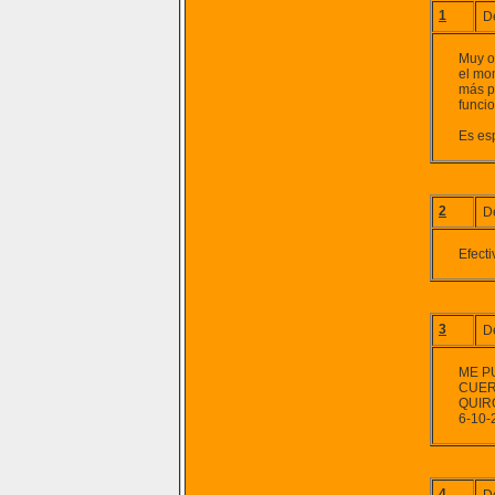
1
D
Muy o
el mom
más p
funcio
Es es
2
D
Efect
3
D
ME P
CUER
QUIR
6-10-
4