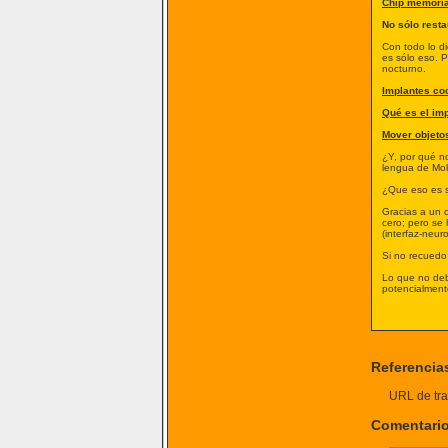
Chip memori
No sólo rest
Con todo lo d
es sólo eso. P
nocturno.
Implantes co
Qué es el imp
Mover objeto
¿Y, por qué n
lengua de Moli
¿Que eso es s
Gracias a un 
cero; pero se 
(interfaz-neur
Si no recuedo
Lo que no deb
potencialment
Referencia
URL de tra
Comentari