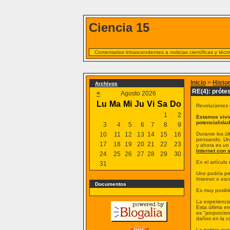
Ciencia 15
Comentarios intrascendentes a noticias científicas y téc
Inicio
>
Histo
Archivos
RE(4): próte
<
Agosto 2026
Lu
Ma
Mi
Ju
Vi
Sa
Do
Revoluciones 
1
2
Estamos vivi
potencialidad
3
4
5
6
7
8
9
10
11
12
13
14
15
16
Durante los ú
pensando. Una
17
18
19
20
21
22
23
y ahora es un
Internet con 
24
25
26
27
28
29
30
En el artícul
31
Uno podría pe
Internet o esc
Documentos
Es muy posibl
La experiencia
Esta última e
es "proporcio
daños en la c
La noticia qu