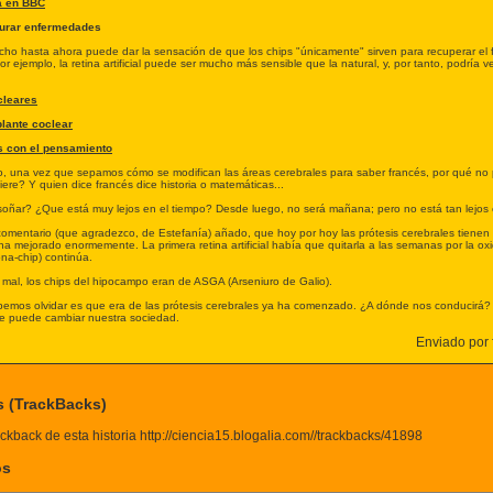
a en BBC
aurar enfermedades
icho hasta ahora puede dar la sensación de que los chips "únicamente" sirven para recuperar el
or ejemplo, la retina artificial puede ser mucho más sensible que la natural, y, por tanto, podría 
cleares
lante coclear
s con el pensamiento
o, una vez que sepamos cómo se modifican las áreas cerebrales para saber francés, por qué no 
ere? Y quien dice francés dice historia o matemáticas...
oñar? ¿Que está muy lejos en el tiempo? Desde luego, no será mañana; pero no está tan lejos 
comentario (que agradezco, de Estefanía) añado, que hoy por hoy las prótesis cerebrales tienen
ha mejorado enormemente. La primera retina artificial había que quitarla a las semanas por la ox
ona-chip) continúa.
 mal, los chips del hipocampo eran de ASGA (Arseniuro de Galio).
emos olvidar es que era de las prótesis cerebrales ya ha comenzado. ¿A dónde nos conducirá
e puede cambiar nuestra sociedad.
Enviado por f
s (TrackBacks)
ckback de esta historia http://ciencia15.blogalia.com//trackbacks/41898
os