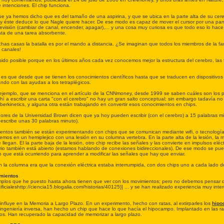
 intenciones. El chip funciona.
ue ya hemos dicho que es del tamaño de una aspirina, y que se ubica en la parte alta de su cerebr
 éste deduce lo que Nagle quiere hacer. De ese modo es capaz de mover el cursor por una pantall
elevisión (cambiar de canal, encender, apagar),... y una cosa muy curiosa es que todo eso lo ha
rata de una tarea absorbente.
has casas la batalla es por el mando a distancia. ¿Se imaginan que todos los miembros de la fam
e canales!
sido posible porque en los últimos años cada vez conocemos mejor la estructura del cerebro, las
 es que desde que se tienen los conocimientos científicos hasta que se traducen en dispositivo
ndo con las ayudas a los tetraplégicos.
ejemplo, que se menciona en el artículo de la CNNmoney, desde 1999 se saben cuáles son los pa
ahí a escribir una carta "con el cerebro" no hay un gran salto conceptual; sin embargo tadavía
berkinetics, y alguna otra están trabajando en convertir esos conocimientos en chips.
dores de la Universidad Brown dicen que ya hoy pueden escribir (con el cerebro) a 15 palabras 
escribe unas 30 palabras minuto).
ntos también se están experimentando con chips que se comunican mediante wifi, o tecnología i
mos en un hemiplejico con una lesión en su columna vertebra. En la parte alta de la lesión, la 
 llegan. El la parte baja de la lesión, otro chip recibe las señales y las convierte en impulsos elé
rio también está abierto (estamos hablando de conexiones bidireccionales). De ese modo se pued
o que está ocurriendo para aprender a modificar las señales que hay que enviar.
n la columna era que la conexión eléctrica estaba interrumpida, con dos chips uno a cada lado d
mientos
mplos que he puesto hasta ahora tienen que ver con los movimientos; pero no debemos pensar que
rtificialeshttp://ciencia15.blogalia.com/historias/40125}] ... y se han realizado experiencia muy int
nfluye en la Memoria a Largo Plazo. En un experimento, hecho con ratas, al extirparles los
hipo
 ingeniería inversa, han hecho un chip que hace lo que hacía el hipocampo. Implantado en las ra
ntos. Han recuperado la capacidad de memorizar a largo plazo.