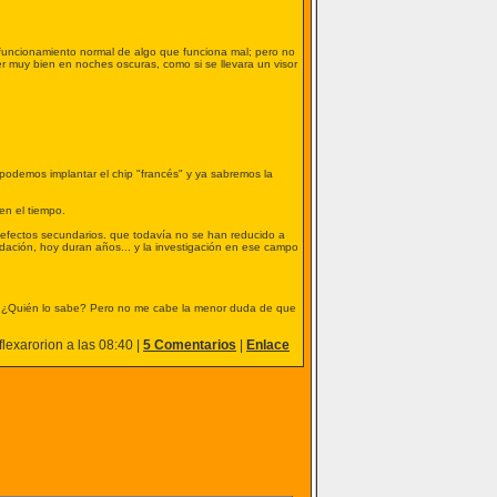
 funcionamiento normal de algo que funciona mal; pero no
ver muy bien en noches oscuras, como si se llevara un visor
podemos implantar el chip "francés" y ya sabremos la
en el tiempo.
 efectos secundarios. que todavía no se han reducido a
idación, hoy duran años... y la investigación en ese campo
? ¿Quién lo sabe? Pero no me cabe la menor duda de que
lexarorion a las 08:40 |
5 Comentarios
|
Enlace