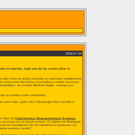
2006-07-30
nes en marcha, cada una de las cuales tiene la
os visto cómo se podía controlar un ordenador simplemente
as veces eran electrodos conectados a ciertas neuronas...
 tetraplégico, de nombre Matthew Nagle , navegar por
ndo su cerebro como controlador.
; pero claro, quien dice vídeojuegos dice acceder a
os chips de
Cyberkinetics Neurotechnology Systems
.
neuronas con el mundo exterior. El objetivo de Braingate
taurar los movimientos de los miembros en personas con
tema nervioso central".
, demuestran que se trata de algo más que una