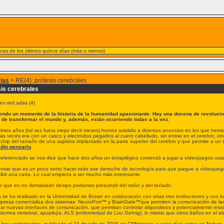
nicas de los últimos quince días (más o menos)
rias
> RE(4): prótesis cerebrales
sis cerebrales
en.red.adas (4)
endo un momento de la historia de la humanidad apasionante. Hay una docena de revolucio
 de transformar el mundo y, además, están ocurriendo todas a la vez
.
ltimos años (tal vez fuera mejor decir meses) hemos asistido a diversos anuncios en los que hem
s veces era con un casco y electrodos pegados al cuero cabelludo, sin entrar en el cerebro; otr
 chip del tamaño de una aspirina implantado en la parte superior del cerebro y que permite a un
sólo pensarlo
.
o referenciado se nos dice que hace dos años un tetraplégico comenzó a jugar a vídeojuegos usa
nsar que es un poco tonto hacer todo ese derroche de tecnología para que juegue a vídeojuegos
ribir una carta. Lo cual empieza a ser mucho más interesante.
e que en no demasiado tiempo podamos prescindir del ratón y del teclado.
 se ha realizado en la Universidad de Brown en colaboración con otras tres instituciones y con l
mpresa comercializa dos sistemas: NeuroPort™ y BrainGate™que permiten la comunicación de las 
nar nuevas interfaces de comunicación, que permitan controlar dispositivos y potencialmente res
olumna vertebral, apoplejía, ALS (enfermedad de Lou Gehrig), lo mismo que otros daños en el sis
e hoy comentamos, publicada el 24 de julio de 2006 en CNNmoney, y unos días antes en Nature