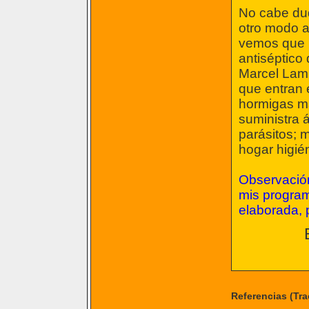
No cabe dud
otro modo a 
vemos que l
antiséptico 
Marcel Lamb
que entran e
hormigas ma
suministra 
parásitos; 
hogar higié
Observación
mis program
elaborada, 
Referencias (Tr