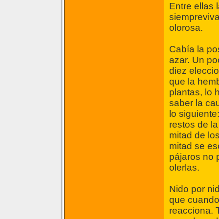
Entre ellas
siempreviva,
olorosa.
Cabía la pos
azar. Un poc
diez elecci
que la hembr
plantas, lo
saber la ca
lo siguient
restos de l
mitad de los
mitad se es
pájaros no 
olerlas.
Nido por nid
que cuando 
reacciona. 