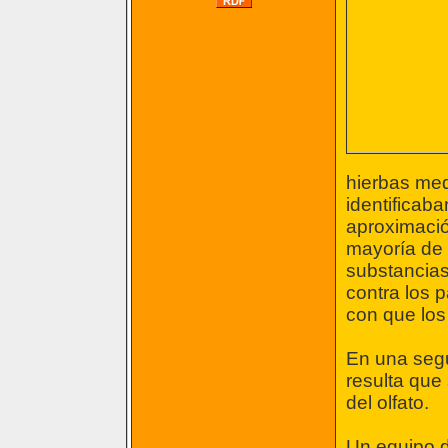
hierbas med
identificab
aproximación
mayoría de 
substancias 
contra los 
con que los
En una segu
resulta que
del olfato.
Un equipo d