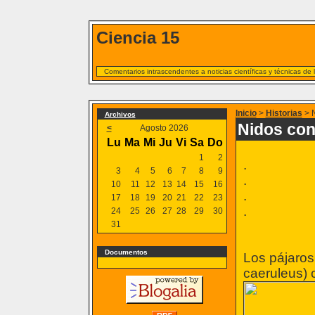
Ciencia 15
Comentarios intrascendentes a noticias científicas y técnicas de
Inicio
>
Historias
> N
Archivos
Nidos con
<
Agosto 2026
Lu
Ma
Mi
Ju
Vi
Sa
Do
1
2
.
3
4
5
6
7
8
9
.
10
11
12
13
14
15
16
.
17
18
19
20
21
22
23
.
24
25
26
27
28
29
30
31
Documentos
Los pájaros
caeruleus) 