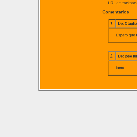
URL de trackback 
Comentarios
1
De:
Ctugh
Espero que H
2
De:
jose lu
toma