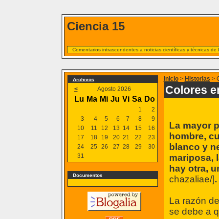
Ciencia 15
Comentarios intrascendentes a noticias científicas y técnicas de
Inicio
>
Historias
> C
Archivos
Colores e
<
Agosto 2026
Lu
Ma
Mi
Ju
Vi
Sa
Do
1
2
3
4
5
6
7
8
9
La mayor p
10
11
12
13
14
15
16
hombre, cu
17
18
19
20
21
22
23
blanco y n
24
25
26
27
28
29
30
31
mariposa, la
hay otra, u
Documentos
chazaliae/]
.
La razón de
se debe a q