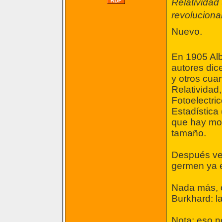
Relatividad
revoluciona
Nuevo.
En 1905 Albe
autores dic
y otros cuan
Relatividad
Fotoelectri
Estadística
que hay mol
tamaño.
Después ve
germen ya e
Nada más, c
Burkhard: l
Nota: eso n