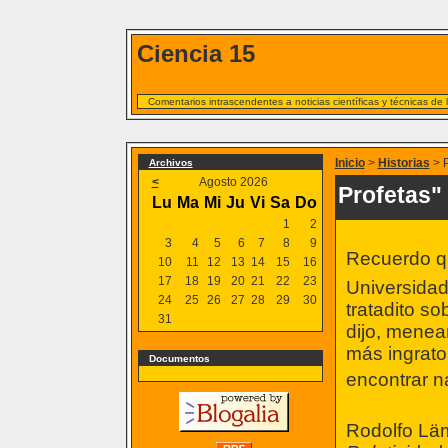
Ciencia 15
Comentarios intrascendentes a noticias científicas y técnicas de
Inicio
>
Historias
> 
Archivos
<
Agosto 2026
Profetas" 
Lu
Ma
Mi
Ju
Vi
Sa
Do
1
2
3
4
5
6
7
8
9
Recuerdo qu
10
11
12
13
14
15
16
17
18
19
20
21
22
23
Universidad
24
25
26
27
28
29
30
tratadito s
31
dijo, menea
más ingrato
Documentos
encontrar n
Rodolfo Lä