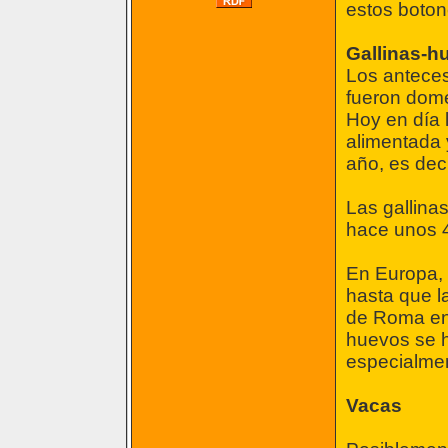
estos boton
Gallinas-h
Los anteces
fueron dome
Hoy en día 
alimentada
año, es deci
Las gallinas
hace unos 
En Europa, 
hasta que la
de Roma en 
huevos se h
especialmen
Vacas