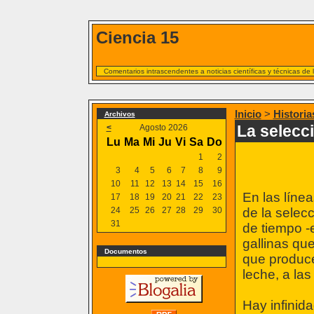
Ciencia 15
Comentarios intrascendentes a noticias científicas y técnicas de
Inicio
>
Historia
Archivos
La selecci
<
Agosto 2026
Lu
Ma
Mi
Ju
Vi
Sa
Do
1
2
3
4
5
6
7
8
9
10
11
12
13
14
15
16
En las líne
17
18
19
20
21
22
23
24
25
26
27
28
29
30
de la selecc
31
de tiempo -e
gallinas qu
Documentos
que produce
leche, a las
Hay infinid