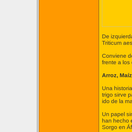
De izquierd
Triticum ae
Conviene d
frente a lo
Arroz, Maí
Una histori
trigo sirve
ido de la m
Un papel sim
han hecho e
Sorgo en Áf