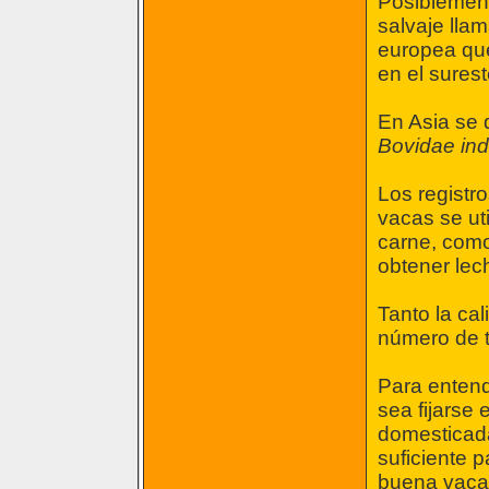
Posiblement
salvaje lla
europea que
en el sures
En Asia se 
Bovidae ind
Los registr
vacas se ut
carne, como 
obtener lec
Tanto la ca
número de t
Para entende
sea fijarse
domesticada
suficiente p
buena vaca 