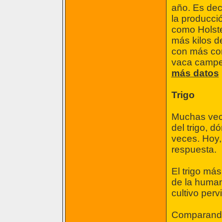
año. Es dec
la producci
como Holste
más kilos d
con más con
vaca campe
más datos
Trigo
Muchas vec
del trigo, d
veces. Hoy, 
respuesta.
El trigo más
de la human
cultivo perv
Comparando