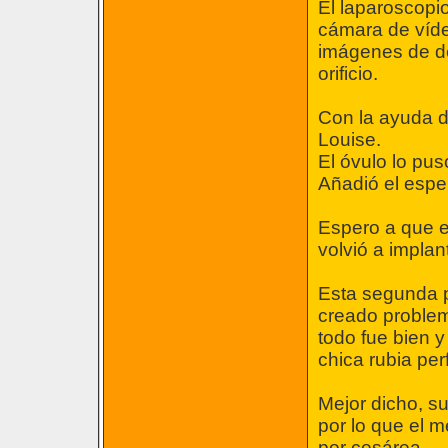
El laparoscopi
cámara de víde
imágenes de d
orificio.
Con la ayuda d
Louise.
El óvulo lo pus
Añadió el esper
Espero a que el
volvió a implan
Esta segunda pa
creado problem
todo fue bien y
chica rubia pe
Mejor dicho, s
por lo que el m
por cesárea.