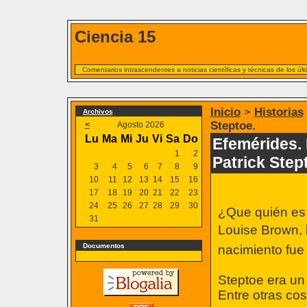
Ciencia 15
Comentarios intrascendentes a noticias científicas y técnicas de los ú
Inicio
>
Historias
Archivos
Steptoe.
<
Agosto 2026
Lu
Ma
Mi
Ju
Vi
Sa
Do
Efemérides. 
1
2
Patrick Step
3
4
5
6
7
8
9
10
11
12
13
14
15
16
17
18
19
20
21
22
23
24
25
26
27
28
29
30
¿Que quién es 
31
Louise Brown, l
Documentos
nacimiento fue 
Steptoe era un 
Entre otras co