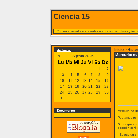
Ciencia 15
Comentarios intrascendentes a noticias científicas y téc
Inicio
>
Histo
Archivos
Mercurio: su
<
Agosto 2026
Lu
Ma
Mi
Ju
Vi
Sa
Do
1
2
3
4
5
6
7
8
9
10
11
12
13
14
15
16
17
18
19
20
21
22
23
24
25
26
27
28
29
30
31
Documentos
Mercurio da u
Podíamos pensa
Supongamos qu
posición será 
¿Es eso un d