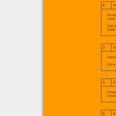
2
D
No es 
Luna.
Esto 
hasta 
3
D
Garcia
Eso e
4
D
Flexar
tiene
5
D