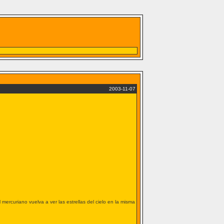
2003-11-07
rcuriano vuelva a ver las estrellas del cielo en la misma