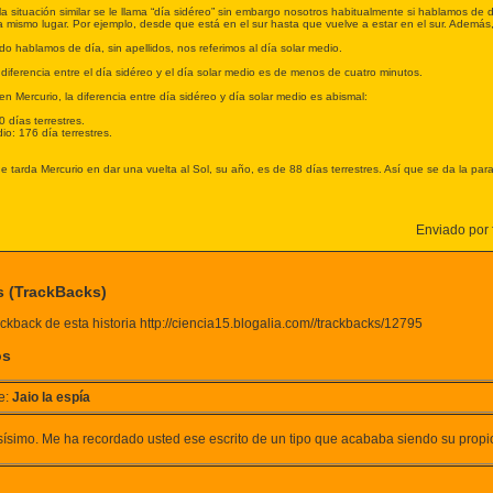
 la situación similar se le llama “día sidéreo” sin embargo nosotros habitualmente si hablamos de
la mismo lugar. Por ejemplo, desde que está en el sur hasta que vuelve a estar en el sur. Además,
o hablamos de día, sin apellidos, nos referimos al día solar medio.
a diferencia entre el día sidéreo y el día solar medio es de menos de cuatro minutos.
n Mercurio, la diferencia entre día sidéreo y día solar medio es abismal:
0 días terrestres.
io: 176 día terrestres.
 tarda Mercurio en dar una vuelta al Sol, su año, es de 88 días terrestres. Así que se da la pa
Enviado por f
s (TrackBacks)
ckback de esta historia http://ciencia15.blogalia.com//trackbacks/12795
os
e:
Jaio la espía
sísimo. Me ha recordado usted ese escrito de un tipo que acababa siendo su propio