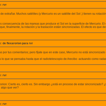
e:
rvr
de extrañar. Muchos satélites (y Mercurio es un satélite del Sol ;) tienen su rotació
es consecuencia de las mareas que produce el Sol en la superficie de Mercurio. El 
que, finalmente, la rotación y la traslación están sincronizadas. El efecto es que d
e:
de flexarorion para rvr
s por tus comentarios; pero fíjate que en este caso, Mercurio no está sincronizado 
s lo que se pensaba hasta que el radiotelescopio de Arecibo -actuando como radar-
e:
rvr
orion: Cierto es, cierto es. Sin embargo ¿está en proceso de estar sincronizado? ¿O 
n algo que ver?
e:
rvr