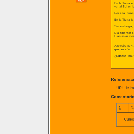
En la Tierra a
ver al Sol en 
Por eso, cuand
En la Tierra l
Sin embargo, e
Día sidéreo: 6
Días solar med
Además, lo que
que su año.
¿Curioso, no?
Referencia
URL de tra
Comentari
1
D
Curio