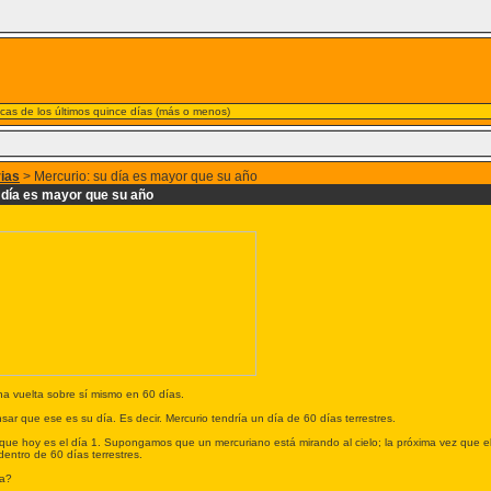
nicas de los últimos quince días (más o menos)
rias
> Mercurio: su día es mayor que su año
 día es mayor que su año
na vuelta sobre sí mismo en 60 días.
r que ese es su día. Es decir. Mercurio tendría un día de 60 días terrestres.
e hoy es el día 1. Supongamos que un mercuriano está mirando al cielo; la próxima vez que el me
dentro de 60 días terrestres.
ía?