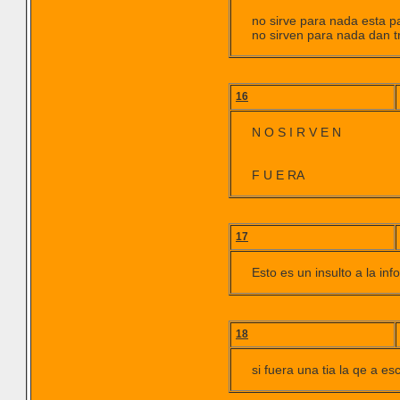
no sirve para nada esta 
no sirven para nada dan 
16
N O S I R V E N
F U E RA
17
Esto es un insulto a la in
18
si fuera una tia la qe a e