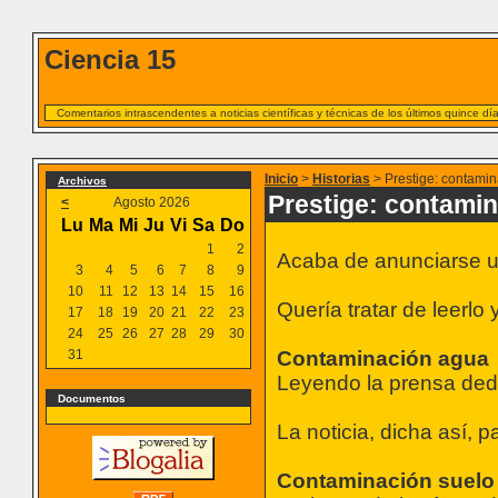
Ciencia 15
Comentarios intrascendentes a noticias científicas y técnicas de los últimos quince d
Inicio
>
Historias
> Prestige: contami
Archivos
Prestige: contami
<
Agosto 2026
Lu
Ma
Mi
Ju
Vi
Sa
Do
1
2
Acaba de anunciarse u
3
4
5
6
7
8
9
10
11
12
13
14
15
16
Quería tratar de leerlo
17
18
19
20
21
22
23
24
25
26
27
28
29
30
31
Contaminación agua
Leyendo la prensa dedu
Documentos
La noticia, dicha así,
Contaminación suelo