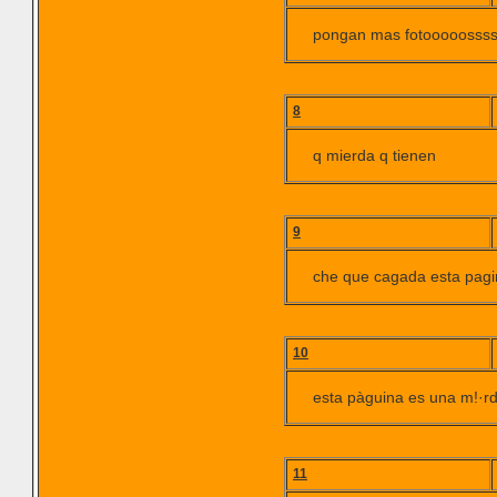
pongan mas fotooooosssss
8
q mierda q tienen
9
che que cagada esta pag
10
esta pàguina es una m!·r
11