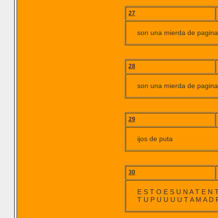
27
son una mierda de pagina 
28
son una mierda de pagina 
29
ijos de puta
30
E S T O E S U N A T E N T
T U P U U U U T A M A D R E 