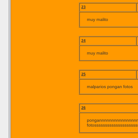
23
muy malito
24
muy malito
25
malparios pongan fotos
26
pongannnnnnnnnnnnnnn
fotosssssssssssssssssss