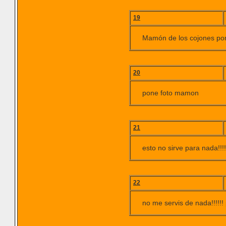
19
Mamón de los cojones pon 
20
pone foto mamon
21
esto no sirve para nad
22
no me servis de nada!!!!!! pa