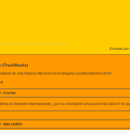
Enviado por f
s (TrackBacks)
ckback de esta historia http://ciencia15.blogalia.com//trackbacks/12534
os
e:
Crystal
última es bastante impresionante, ¿por su orientación provacará más daños? Es que
e:
alan ranferi