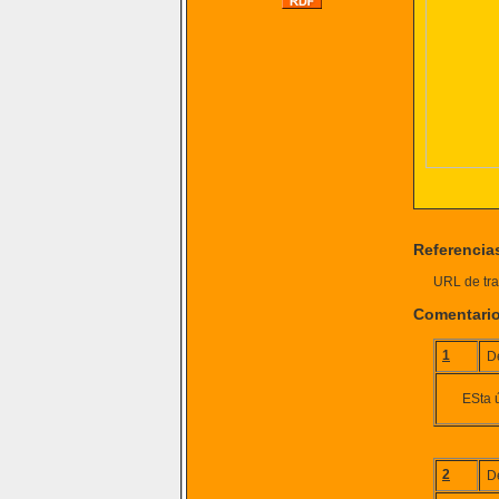
Referencia
URL de tra
Comentari
1
D
ESta 
2
D