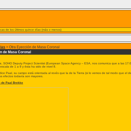
nicas de los últimos quince días (más o menos)
rias
> Otra Eyección de Masa Coronal
ón de Masa Coronal
ke, SOHO Deputy Project Scientist (European Space Agency – ESA, nos comunica que a las 17:
scala de 1 a 9 y ésta ha sido de nivel 8.
ce Paal, su campo está orientada al revés que la de la Tierra (si lo vemos de tal modo que el de 
us efectos todavía son mayores.
o de Paal Brekke