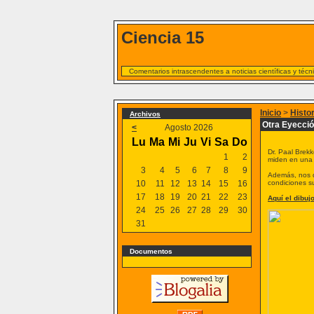
Ciencia 15
Comentarios intrascendentes a noticias científicas y téc
Inicio
>
Histo
Archivos
Otra Eyecci
<
Agosto 2026
Lu
Ma
Mi
Ju
Vi
Sa
Do
Dr. Paal Brek
1
2
miden en una e
3
4
5
6
7
8
9
Además, nos di
10
11
12
13
14
15
16
condiciones s
17
18
19
20
21
22
23
Aquí el dibuj
24
25
26
27
28
29
30
31
Documentos