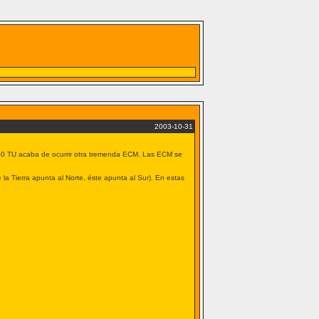
2003-10-31
00 TU acaba de ocurrir otra tremenda ECM. Las ECM se
la Tierra apunta al Norte, éste apunta al Sur). En estas