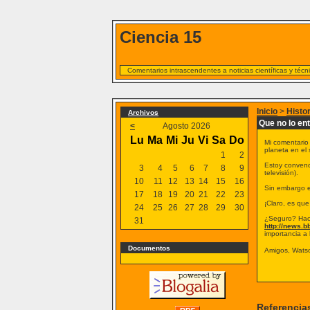
Ciencia 15
Comentarios intrascendentes a noticias científicas y téc
Inicio
>
Histo
Archivos
Que no lo ent
<
Agosto 2026
Lu
Ma
Mi
Ju
Vi
Sa
Do
Mi comentario 
planeta en el
1
2
Estoy convenci
3
4
5
6
7
8
9
televisión).
10
11
12
13
14
15
16
Sin embargo es
17
18
19
20
21
22
23
¡Claro, es qu
24
25
26
27
28
29
30
¿Seguro? Hace
31
http://news.
importancia a l
Documentos
Amigos, Watso
Referencia