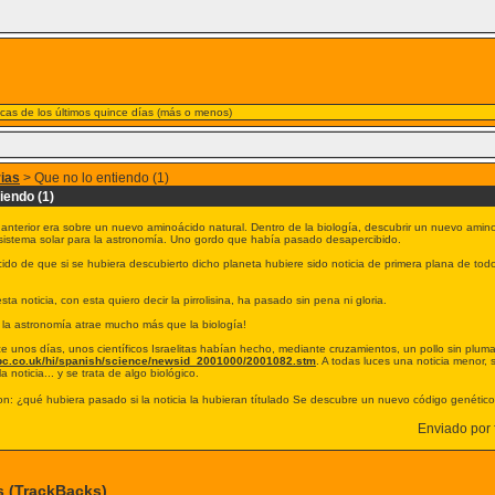
nicas de los últimos quince días (más o menos)
rias
> Que no lo entiendo (1)
iendo (1)
anterior era sobre un nuevo aminoácido natural. Dentro de la biología, descubrir un nuevo amino
 sistema solar para la astronomía. Uno gordo que había pasado desapercibido.
do de que si se hubiera descubierto dicho planeta hubiere sido noticia de primera plana de todo 
ta noticia, con esta quiero decir la pirrolisina, ha pasado sin pena ni gloria.
e la astronomía atrae mucho más que la biología!
 unos días, unos científicos Israelitas habían hecho, mediante cruzamientos, un pollo sin plum
bbc.co.uk/hi/spanish/science/newsid_2001000/2001082.stm
. A todas luces una noticia menor,
a noticia... y se trata de algo biológico.
n: ¿qué hubiera pasado si la noticia la hubieran títulado Se descubre un nuevo código genético
Enviado por f
s (TrackBacks)