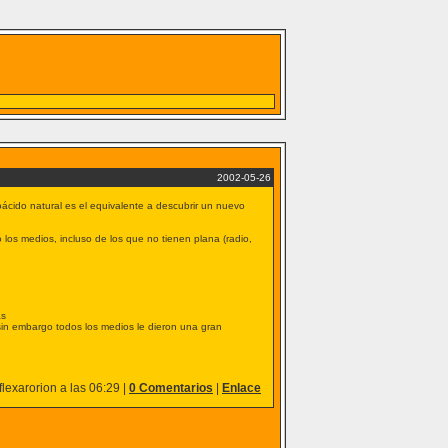
2002-05-26
ácido natural es el equivalente a descubrir un nuevo
los medios, incluso de los que no tienen plana (radio,
as
 sin embargo todos los medios le dieron una gran
lexarorion a las 06:29 |
0 Comentarios
|
Enlace