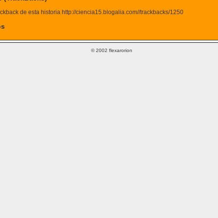
ckback de esta historia http://ciencia15.blogalia.com//trackbacks/1250
os
© 2002 flexarorion