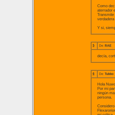
Como decia
aterrador 
Transmite 
verdadera 
Y si, siem
5
De:
RAE
decía, cort
6
De:
Tubbo
Hola Nuw
Por mi par
ningún mal
persona.
Considero
Flexarorio
mi crítica.