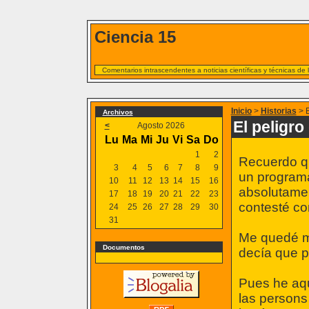
Ciencia 15
Comentarios intrascendentes a noticias científicas y técnicas de
Inicio
>
Historias
> E
Archivos
El peligro 
<
Agosto 2026
Lu
Ma
Mi
Ju
Vi
Sa
Do
1
2
Recuerdo qu
3
4
5
6
7
8
9
un programa 
10
11
12
13
14
15
16
absolutamen
17
18
19
20
21
22
23
contesté co
24
25
26
27
28
29
30
31
Me quedé mu
Documentos
decía que p
Pues he aq
las persons