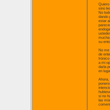
Quiero 
sino lec
No todo
dando 
estar a
parecer
endoga
ustedes
mucha g
su ento
No me 
de ente
Irónico
a mi op
darla p
en luga
Ahora, 
ponerse
intenci
hubiese
si no h
las mía
comenta