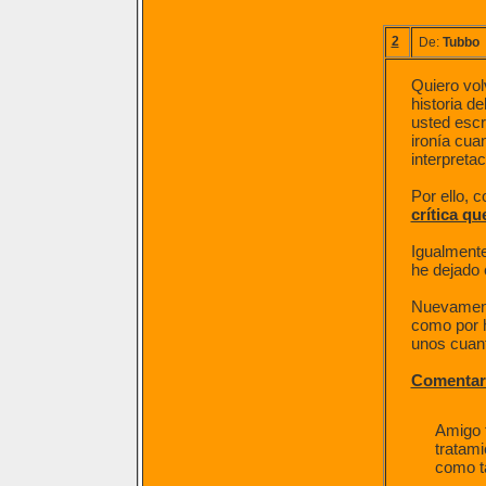
2
De:
Tubbo
Quiero vol
historia d
usted escri
ironía cua
interpretac
Por ello, 
crítica qu
Igualmente
he dejado 
Nuevamente
como por h
unos cuant
Comentar
Amigo f
tratami
como ta