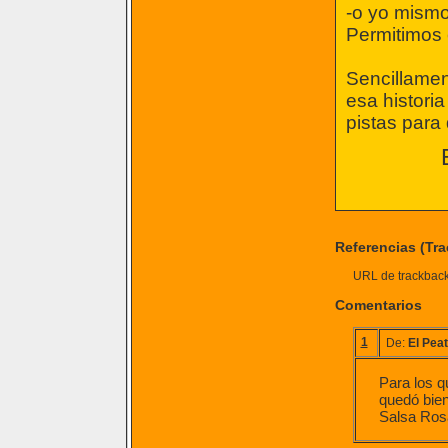
-o yo mismo
Permitimos 
Sencillamen
esa histori
pistas para 
Referencias (Tr
URL de trackback 
Comentarios
1
De:
El Pea
Para los q
quedó bien
Salsa Rosa