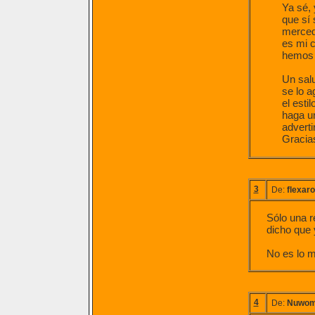
Ya sé,
que sí 
merced 
es mi c
hemos 
Un salu
se lo 
el esti
haga un
advertir
Gracia
3
De:
flexaro
Sólo una r
dicho que 
No es lo 
4
De:
Nuwo