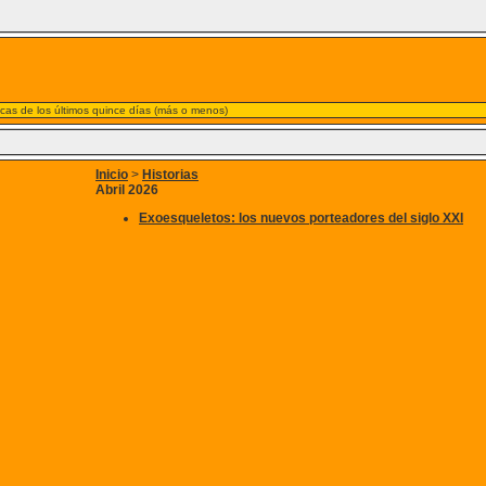
nicas de los últimos quince días (más o menos)
Inicio
>
Historias
Abril 2026
Exoesqueletos: los nuevos porteadores del siglo XXI